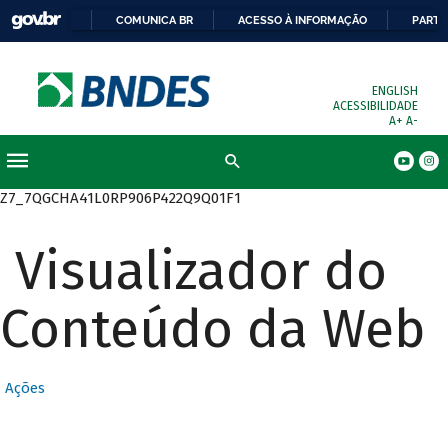
COMUNICA BR
ACESSO À INFORMAÇÃO
PARTI
ENGLISH
ACESSIBILIDADE
A+
A-
Busca
Z7_7QGCHA41L0RP906P422Q9Q01F1
Visualizador do
Conteúdo da Web
Ações