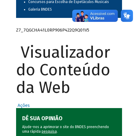
Concursos para Escolha de Espetáculos Musicais
Galeria BNDES
Z7_7QGCHA41L0RP906P422Q9Q01V5
Visualizador
do Conteúdo
da Web
Ações
DÊ SUA OPINIÃO
Ajude-nos a aprimorar o site do BNDES preenchendo
uma rápida
pesquisa
.