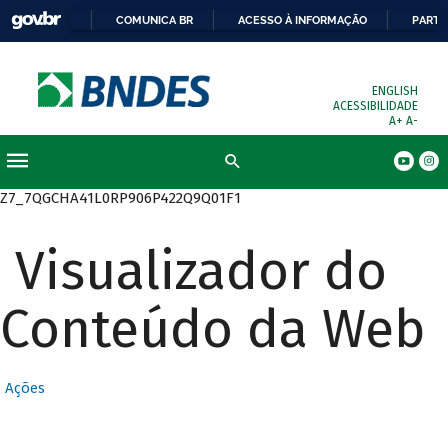
COMUNICA BR
ACESSO À INFORMAÇÃO
PARTI
ENGLISH
ACESSIBILIDADE
A+
A-
Busca
Z7_7QGCHA41L0RP906P422Q9Q01F1
Visualizador do
Conteúdo da Web
Ações