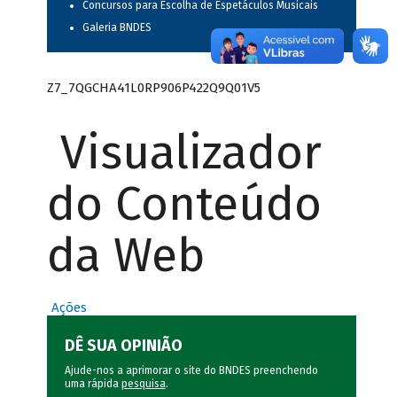
Concursos para Escolha de Espetáculos Musicais
Galeria BNDES
Z7_7QGCHA41L0RP906P422Q9Q01V5
Visualizador
do Conteúdo
da Web
Ações
DÊ SUA OPINIÃO
Ajude-nos a aprimorar o site do BNDES preenchendo
uma rápida
pesquisa
.