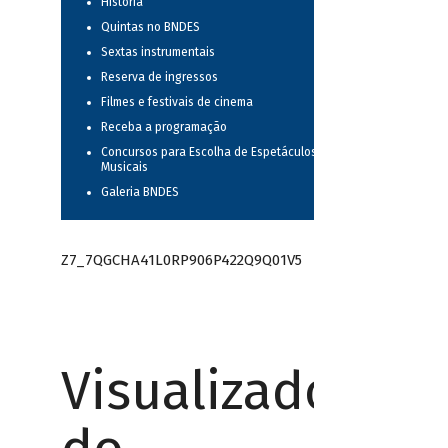
História
Quintas no BNDES
Sextas instrumentais
Reserva de ingressos
Filmes e festivais de cinema
Receba a programação
Concursos para Escolha de Espetáculos
Musicais
Galeria BNDES
Z7_7QGCHA41L0RP906P422Q9Q01V5
Visualizador