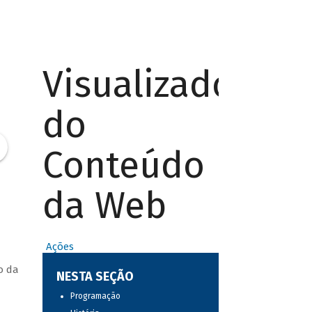
Visualizador
do
Conteúdo
da Web
Ações
o da
NESTA SEÇÃO
Programação