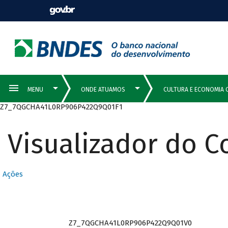
Z7_7QGCHA41L0RP906P422Q9Q01F1
Visualizador do 
Ações
Z7_7QGCHA41L0RP906P422Q9Q01V0