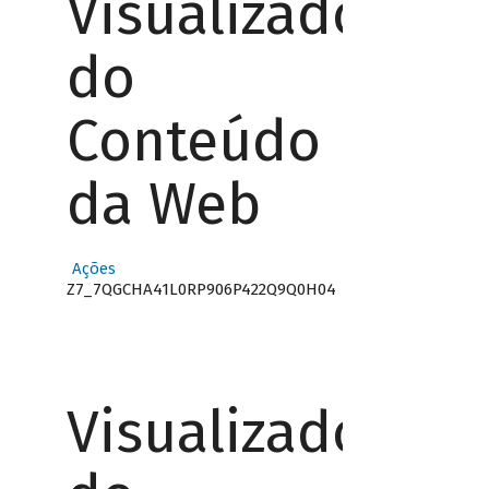
Visualizador
do
Conteúdo
da Web
Ações
Z7_7QGCHA41L0RP906P422Q9Q0H04
Visualizador