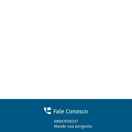
Fale Conosco
08007026337
Mande sua pergunta