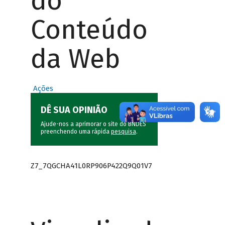
do
Conteúdo
da Web
Ações
DÊ SUA OPINIÃO
Ajude-nos a aprimorar o site do BNDES
preenchendo uma rápida
pesquisa
.
Z7_7QGCHA41L0RP906P422Q9Q01V7