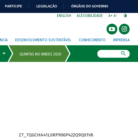
PARTICIPE
LEGISLAÇÃO
ÓRGÃOS DO GOVERNO
⁣
ENGLISH
ACESSIBILIDADE
A+
A-
NCIA
DESENVOLVIMENTO SUSTENTÁVEL
CONHECIMENTO
IMPRENSA
Busca
Z7_7QGCHA41L0RP906P422Q9Q01V6