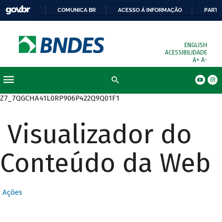
COMUNICA BR
ACESSO À INFORMAÇÃO
PARTI
ENGLISH
ACESSIBILIDADE
A+
A-
Busca
Z7_7QGCHA41L0RP906P422Q9Q01F1
Visualizador do
Conteúdo da Web
Ações