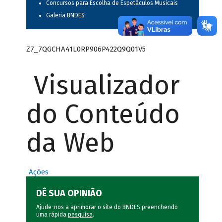
Concursos para Escolha de Espetáculos Musicais
Galeria BNDES
Z7_7QGCHA41L0RP906P422Q9Q01V5
Visualizador
do Conteúdo
da Web
Ações
DÊ SUA OPINIÃO
Ajude-nos a aprimorar o site do BNDES preenchendo
uma rápida
pesquisa
.