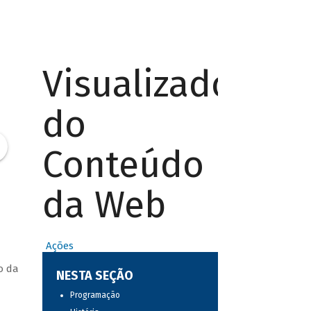
Visualizador
do
Conteúdo
da Web
Ações
o da
NESTA SEÇÃO
Programação