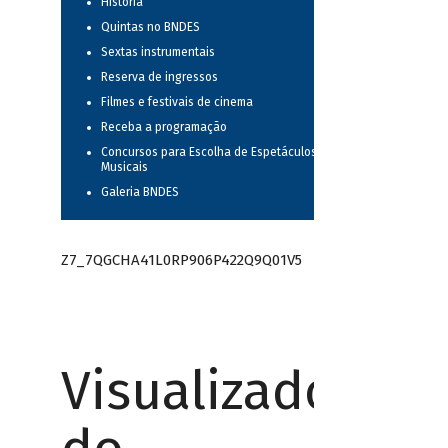
História
Quintas no BNDES
Sextas instrumentais
Reserva de ingressos
Filmes e festivais de cinema
Receba a programação
Concursos para Escolha de Espetáculos
Musicais
Galeria BNDES
Z7_7QGCHA41L0RP906P422Q9Q01V5
Visualizador