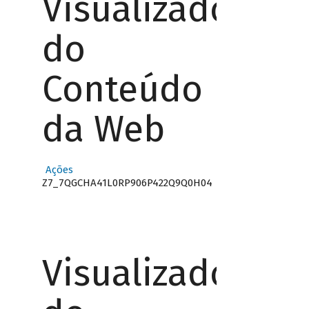
Visualizador
do
Conteúdo
da Web
Ações
Z7_7QGCHA41L0RP906P422Q9Q0H04
Visualizador