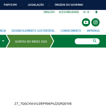
PARTICIPE
LEGISLAÇÃO
ÓRGÃOS DO GOVERNO
⁣
ENGLISH
ACESSIBILIDADE
A+
A-
NCIA
DESENVOLVIMENTO SUSTENTÁVEL
CONHECIMENTO
IMPRENSA
Busca
Z7_7QGCHA41L0RP906P422Q9Q01V6