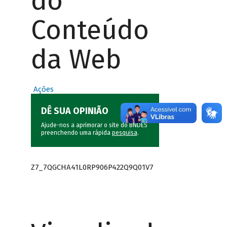
do
Conteúdo
da Web
Ações
DÊ SUA OPINIÃO
Ajude-nos a aprimorar o site do BNDES
preenchendo uma rápida
pesquisa
.
Z7_7QGCHA41L0RP906P422Q9Q01V7