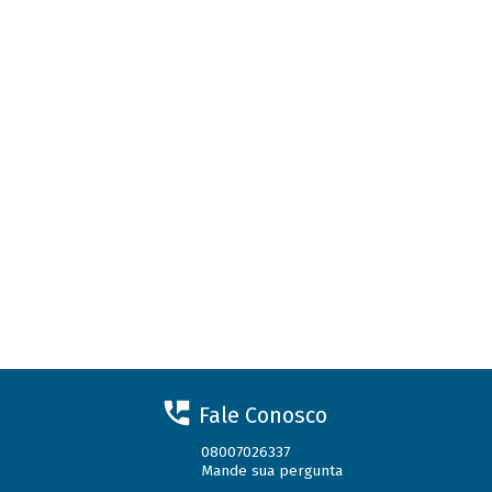
Fale Conosco
08007026337
Mande sua pergunta