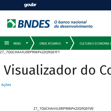
Z7_7QGCHA41L0RP906P422Q9Q01F1
Visualizador do 
Ações
Z7_7QGCHA41L0RP906P422Q9Q01V0