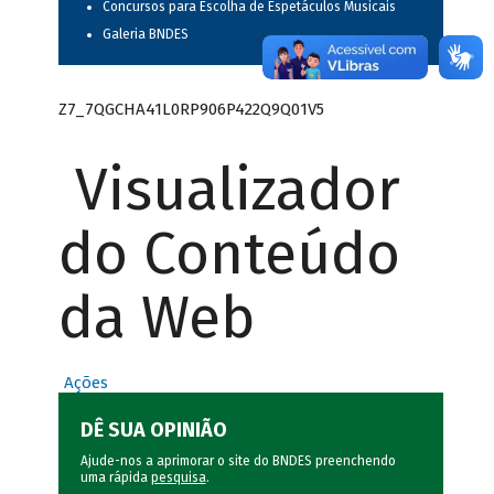
Concursos para Escolha de Espetáculos Musicais
Galeria BNDES
Z7_7QGCHA41L0RP906P422Q9Q01V5
Visualizador
do Conteúdo
da Web
Ações
DÊ SUA OPINIÃO
Ajude-nos a aprimorar o site do BNDES preenchendo
uma rápida
pesquisa
.