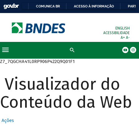
COMUNICA BR
ACESSO À INFORMAÇÃO
PARTI
ENGLISH
ACESSIBILIDADE
A+
A-
Busca
Z7_7QGCHA41L0RP906P422Q9Q01F1
Visualizador do
Conteúdo da Web
Ações