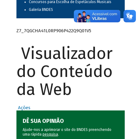
Concursos para Escolha de Espetáculos Musicais
Galeria BNDES
Z7_7QGCHA41L0RP906P422Q9Q01V5
Visualizador
do Conteúdo
da Web
Ações
DÊ SUA OPINIÃO
Ajude-nos a aprimorar o site do BNDES preenchendo
uma rápida
pesquisa
.