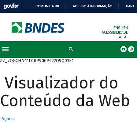
COMUNICA BR
ACESSO À INFORMAÇÃO
PARTI
ENGLISH
ACESSIBILIDADE
A+
A-
Busca
Z7_7QGCHA41L0RP906P422Q9Q01F1
Visualizador do
Conteúdo da Web
Ações