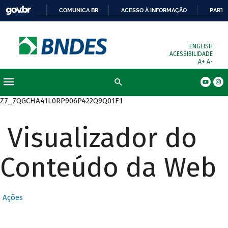
COMUNICA BR
ACESSO À INFORMAÇÃO
PARTI
ENGLISH
ACESSIBILIDADE
A+
A-
Busca
Z7_7QGCHA41L0RP906P422Q9Q01F1
Visualizador do
Conteúdo da Web
Ações