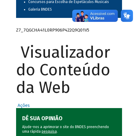
Concursos para Escolha de Espetáculos Musicais
Galeria BNDES
Z7_7QGCHA41L0RP906P422Q9Q01V5
Visualizador
do Conteúdo
da Web
Ações
DÊ SUA OPINIÃO
Ajude-nos a aprimorar o site do BNDES preenchendo
uma rápida
pesquisa
.