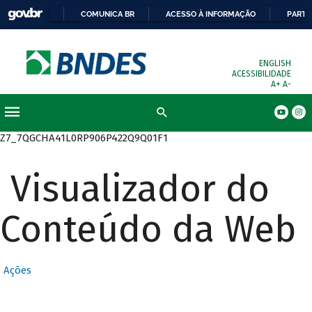
COMUNICA BR
ACESSO À INFORMAÇÃO
PARTI
ENGLISH
ACESSIBILIDADE
A+
A-
Busca
Z7_7QGCHA41L0RP906P422Q9Q01F1
Visualizador do
Conteúdo da Web
Ações