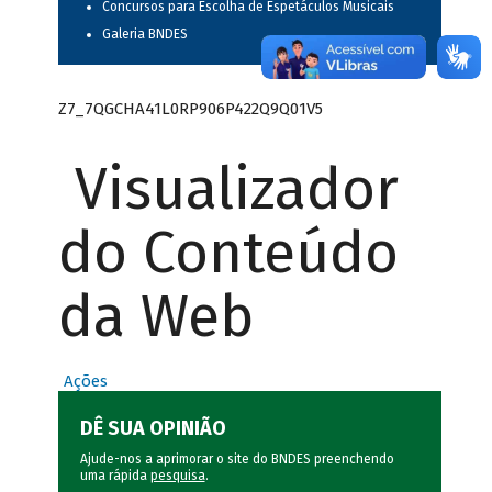
Concursos para Escolha de Espetáculos Musicais
Galeria BNDES
Z7_7QGCHA41L0RP906P422Q9Q01V5
Visualizador
do Conteúdo
da Web
Ações
DÊ SUA OPINIÃO
Ajude-nos a aprimorar o site do BNDES preenchendo
uma rápida
pesquisa
.