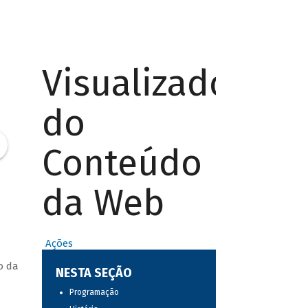
Visualizador
do
Conteúdo
da Web
Ações
o da
NESTA SEÇÃO
Programação