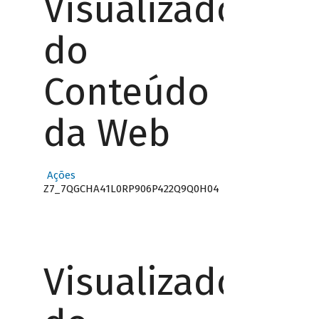
Visualizador
do
Conteúdo
da Web
Ações
Z7_7QGCHA41L0RP906P422Q9Q0H04
Visualizador