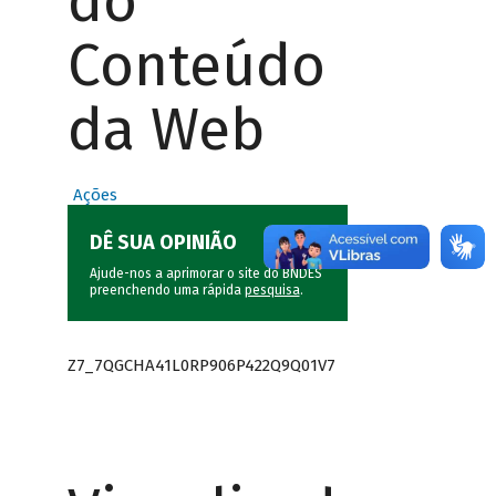
do
Conteúdo
da Web
Ações
DÊ SUA OPINIÃO
Ajude-nos a aprimorar o site do BNDES
preenchendo uma rápida
pesquisa
.
Z7_7QGCHA41L0RP906P422Q9Q01V7