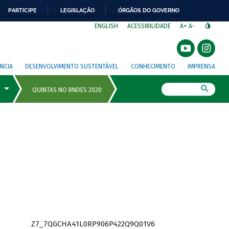
PARTICIPE
LEGISLAÇÃO
ÓRGÃOS DO GOVERNO
⁣
ENGLISH
ACESSIBILIDADE
A+
A-
NCIA
DESENVOLVIMENTO SUSTENTÁVEL
CONHECIMENTO
IMPRENSA
Busca
Z7_7QGCHA41L0RP906P422Q9Q01V6