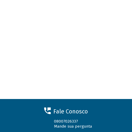
Fale Conosco
08007026337
Mande sua pergunta