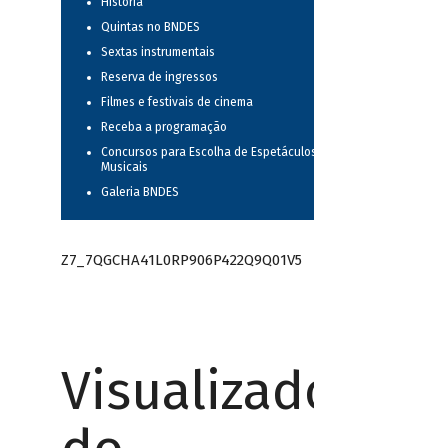
História
Quintas no BNDES
Sextas instrumentais
Reserva de ingressos
Filmes e festivais de cinema
Receba a programação
Concursos para Escolha de Espetáculos
Musicais
Galeria BNDES
Z7_7QGCHA41L0RP906P422Q9Q01V5
Visualizador