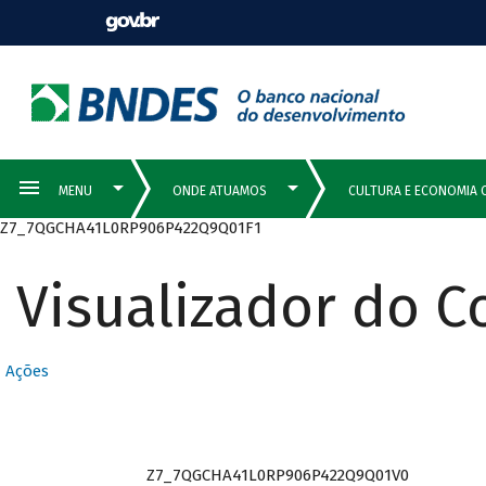
Z7_7QGCHA41L0RP906P422Q9Q01F1
Visualizador do 
Ações
Z7_7QGCHA41L0RP906P422Q9Q01V0