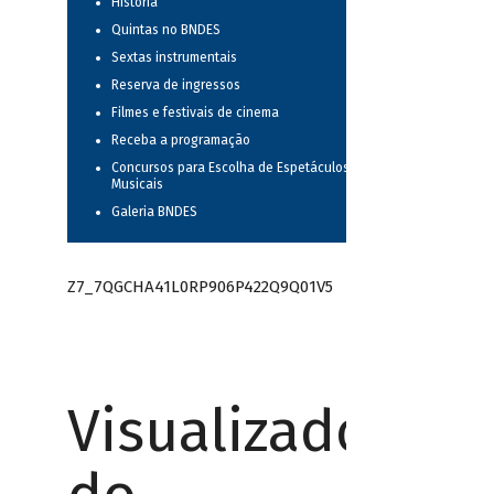
História
Quintas no BNDES
Sextas instrumentais
Reserva de ingressos
Filmes e festivais de cinema
Receba a programação
Concursos para Escolha de Espetáculos
Musicais
Galeria BNDES
Z7_7QGCHA41L0RP906P422Q9Q01V5
Visualizador