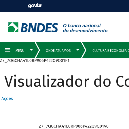
Z7_7QGCHA41L0RP906P422Q9Q01F1
Visualizador do 
Ações
Z7_7QGCHA41L0RP906P422Q9Q01V0