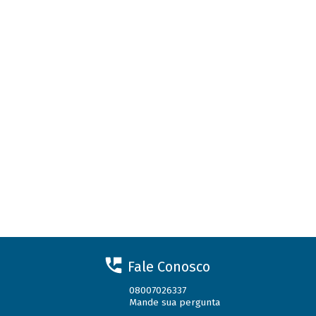
Fale Conosco
08007026337
Mande sua pergunta