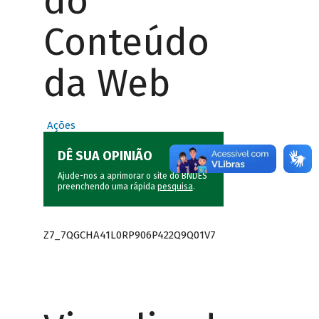
do
Conteúdo
da Web
Ações
DÊ SUA OPINIÃO
Ajude-nos a aprimorar o site do BNDES
preenchendo uma rápida
pesquisa
.
Z7_7QGCHA41L0RP906P422Q9Q01V7