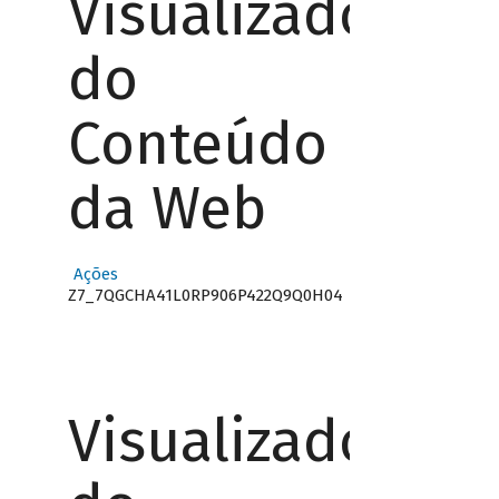
Visualizador
do
Conteúdo
da Web
Ações
Z7_7QGCHA41L0RP906P422Q9Q0H04
Visualizador