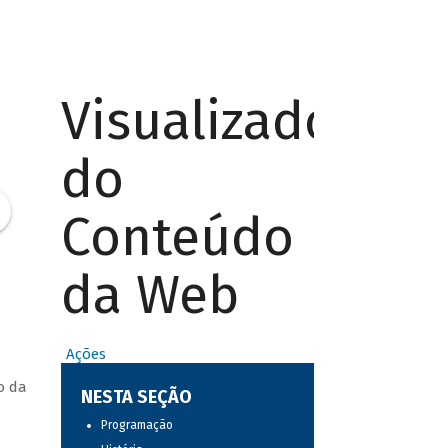
Visualizador
do
Conteúdo
da Web
Ações
o da
NESTA SEÇÃO
Programação