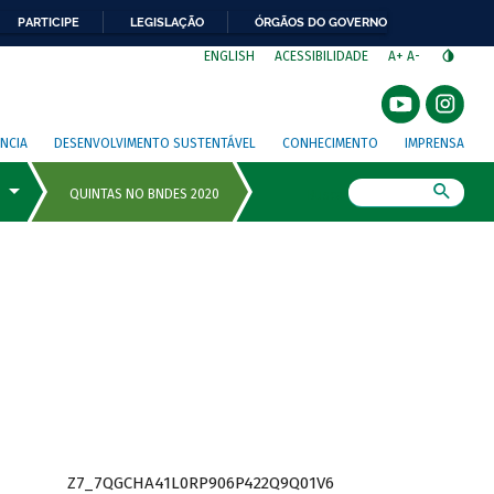
PARTICIPE
LEGISLAÇÃO
ÓRGÃOS DO GOVERNO
⁣
ENGLISH
ACESSIBILIDADE
A+
A-
NCIA
DESENVOLVIMENTO SUSTENTÁVEL
CONHECIMENTO
IMPRENSA
Busca
Z7_7QGCHA41L0RP906P422Q9Q01V6