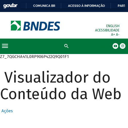
COMUNICA BR
ACESSO À INFORMAÇÃO
PARTI
ENGLISH
ACESSIBILIDADE
A+
A-
Busca
Z7_7QGCHA41L0RP906P422Q9Q01F1
Visualizador do
Conteúdo da Web
Ações