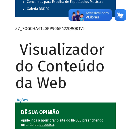
Concursos para Escolha de Espetáculos Musicais
Galeria BNDES
Z7_7QGCHA41L0RP906P422Q9Q01V5
Visualizador
do Conteúdo
da Web
Ações
DÊ SUA OPINIÃO
Ajude-nos a aprimorar o site do BNDES preenchendo
uma rápida
pesquisa
.