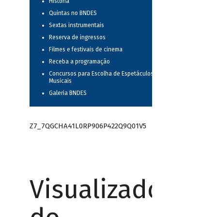
História
Quintas no BNDES
Sextas instrumentais
Reserva de ingressos
Filmes e festivais de cinema
Receba a programação
Concursos para Escolha de Espetáculos
Musicais
Galeria BNDES
Z7_7QGCHA41L0RP906P422Q9Q01V5
Visualizador