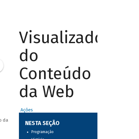
Visualizador
do
Conteúdo
da Web
Ações
o da
NESTA SEÇÃO
Programação