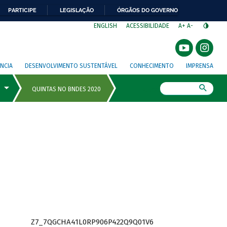
PARTICIPE
LEGISLAÇÃO
ÓRGÃOS DO GOVERNO
⁣
ENGLISH
ACESSIBILIDADE
A+
A-
NCIA
DESENVOLVIMENTO SUSTENTÁVEL
CONHECIMENTO
IMPRENSA
Busca
Z7_7QGCHA41L0RP906P422Q9Q01V6