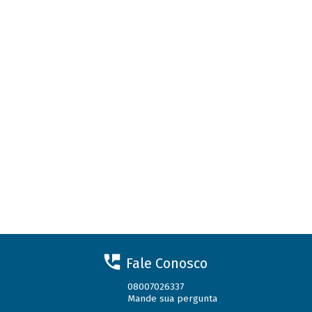
Fale Conosco
08007026337
Mande sua pergunta