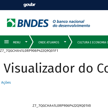
Z7_7QGCHA41L0RP906P422Q9Q01F1
Visualizador do 
Ações
Z7_7QGCHA41L0RP906P422Q9Q01V0