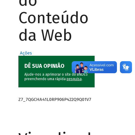
do
Conteúdo
da Web
Ações
DÊ SUA OPINIÃO
Ajude-nos a aprimorar o site do BNDES
preenchendo uma rápida
pesquisa
.
Z7_7QGCHA41L0RP906P422Q9Q01V7