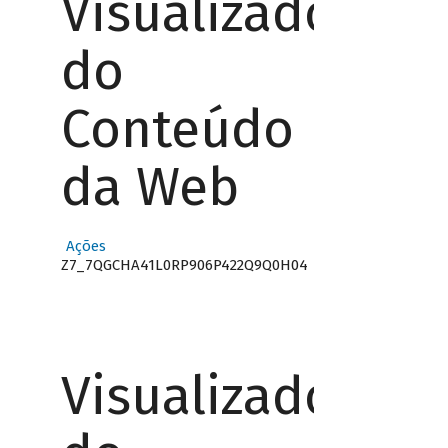
Visualizador
do
Conteúdo
da Web
Ações
Z7_7QGCHA41L0RP906P422Q9Q0H04
Visualizador