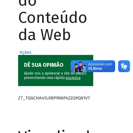
do
Conteúdo
da Web
Ações
DÊ SUA OPINIÃO
Ajude-nos a aprimorar o site do BNDES
preenchendo uma rápida
pesquisa
.
Z7_7QGCHA41L0RP906P422Q9Q01V7