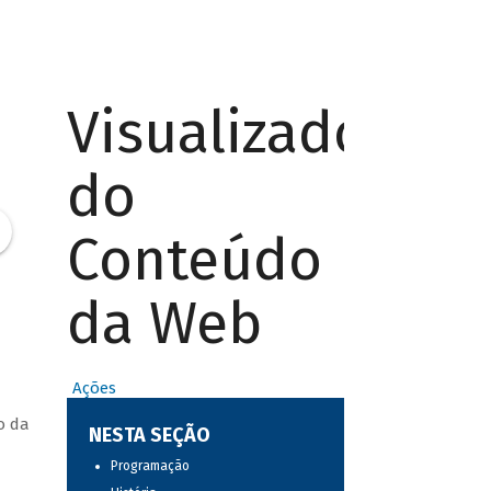
Visualizador
do
Conteúdo
da Web
Ações
o da
NESTA SEÇÃO
Programação