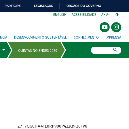
PARTICIPE
LEGISLAÇÃO
ÓRGÃOS DO GOVERNO
⁣
ENGLISH
ACESSIBILIDADE
A+
A-
NCIA
DESENVOLVIMENTO SUSTENTÁVEL
CONHECIMENTO
IMPRENSA
Busca
Z7_7QGCHA41L0RP906P422Q9Q01V6