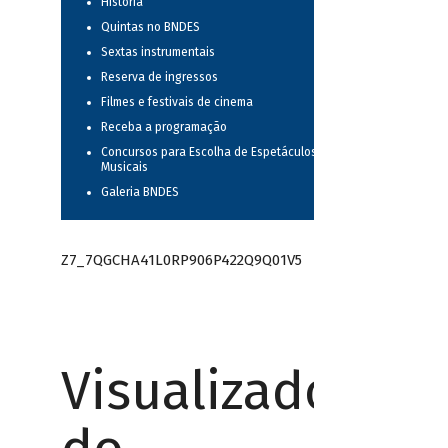
História
Quintas no BNDES
Sextas instrumentais
Reserva de ingressos
Filmes e festivais de cinema
Receba a programação
Concursos para Escolha de Espetáculos
Musicais
Galeria BNDES
Z7_7QGCHA41L0RP906P422Q9Q01V5
Visualizador