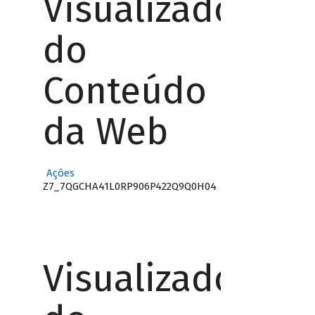
Visualizador
do
Conteúdo
da Web
Ações
Z7_7QGCHA41L0RP906P422Q9Q0H04
Visualizador