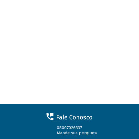
Fale Conosco
08007026337
Mande sua pergunta