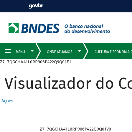
Z7_7QGCHA41L0RP906P422Q9Q01F1
Visualizador do 
Ações
Z7_7QGCHA41L0RP906P422Q9Q01V0