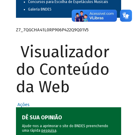
Concursos para Escolha de Espetáculos Musicais
Galeria BNDES
Z7_7QGCHA41L0RP906P422Q9Q01V5
Visualizador
do Conteúdo
da Web
Ações
DÊ SUA OPINIÃO
Ajude-nos a aprimorar o site do BNDES preenchendo
uma rápida
pesquisa
.