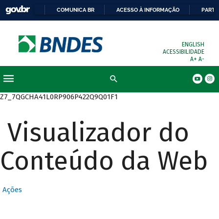
COMUNICA BR
ACESSO À INFORMAÇÃO
PARTI
ENGLISH
ACESSIBILIDADE
A+
A-
Busca
Z7_7QGCHA41L0RP906P422Q9Q01F1
Visualizador do
Conteúdo da Web
Ações