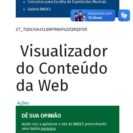
Concursos para Escolha de Espetáculos Musicais
Galeria BNDES
Z7_7QGCHA41L0RP906P422Q9Q01V5
Visualizador
do Conteúdo
da Web
Ações
DÊ SUA OPINIÃO
Ajude-nos a aprimorar o site do BNDES preenchendo
uma rápida
pesquisa
.