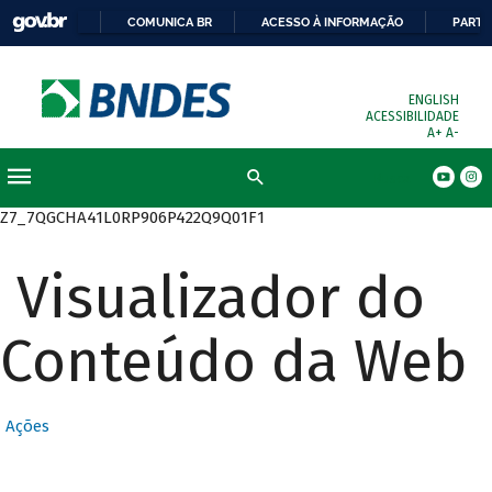
COMUNICA BR
ACESSO À INFORMAÇÃO
PARTI
ENGLISH
ACESSIBILIDADE
A+
A-
Busca
Z7_7QGCHA41L0RP906P422Q9Q01F1
Visualizador do
Conteúdo da Web
Ações