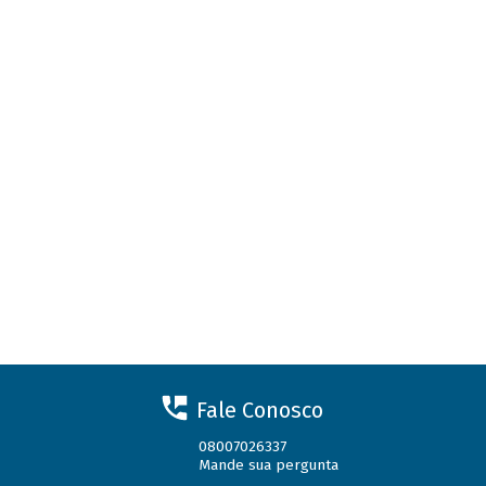
Fale Conosco
08007026337
Mande sua pergunta