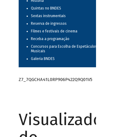
História
Quintas no BNDES
Sextas instrumentais
Reserva de ingressos
Filmes e festivais de cinema
Receba a programação
Concursos para Escolha de Espetáculos
Musicais
Galeria BNDES
Z7_7QGCHA41L0RP906P422Q9Q01V5
Visualizador