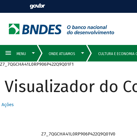
Z7_7QGCHA41L0RP906P422Q9Q01F1
Visualizador do 
Ações
Z7_7QGCHA41L0RP906P422Q9Q01V0