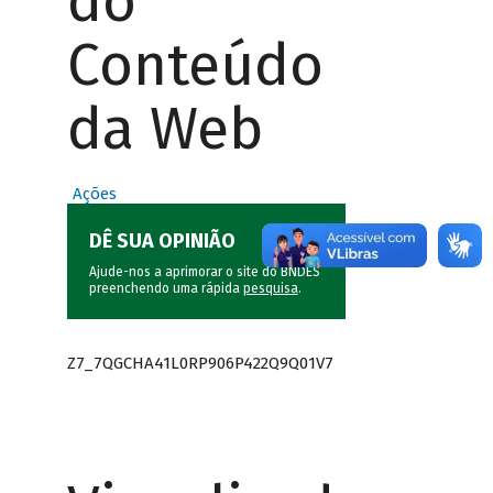
do
Conteúdo
da Web
Ações
DÊ SUA OPINIÃO
Ajude-nos a aprimorar o site do BNDES
preenchendo uma rápida
pesquisa
.
Z7_7QGCHA41L0RP906P422Q9Q01V7