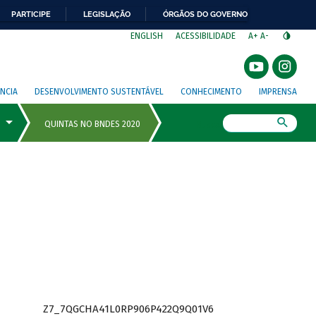
PARTICIPE
LEGISLAÇÃO
ÓRGÃOS DO GOVERNO
⁣
ENGLISH
ACESSIBILIDADE
A+
A-
NCIA
DESENVOLVIMENTO SUSTENTÁVEL
CONHECIMENTO
IMPRENSA
Busca
Z7_7QGCHA41L0RP906P422Q9Q01V6