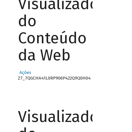
Visualizador
do
Conteúdo
da Web
Ações
Z7_7QGCHA41L0RP906P422Q9Q0H04
Visualizador