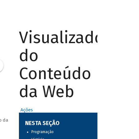
Visualizador
do
Conteúdo
da Web
Ações
o da
NESTA SEÇÃO
Programação