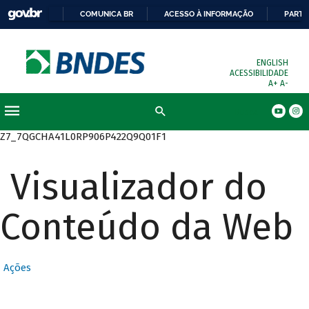
COMUNICA BR
ACESSO À INFORMAÇÃO
PARTI
ENGLISH
ACESSIBILIDADE
A+
A-
Busca
Z7_7QGCHA41L0RP906P422Q9Q01F1
Visualizador do
Conteúdo da Web
Ações