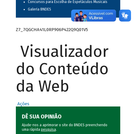
Concursos para Escolha de Espetáculos Musicais
Galeria BNDES
Z7_7QGCHA41L0RP906P422Q9Q01V5
Visualizador
do Conteúdo
da Web
Ações
DÊ SUA OPINIÃO
Ajude-nos a aprimorar o site do BNDES preenchendo
uma rápida
pesquisa
.