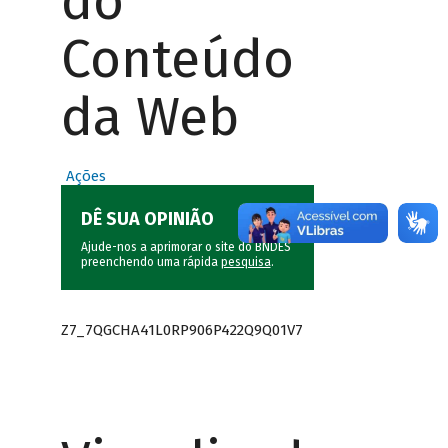
do
Conteúdo
da Web
Ações
DÊ SUA OPINIÃO
Ajude-nos a aprimorar o site do BNDES
preenchendo uma rápida
pesquisa
.
Z7_7QGCHA41L0RP906P422Q9Q01V7