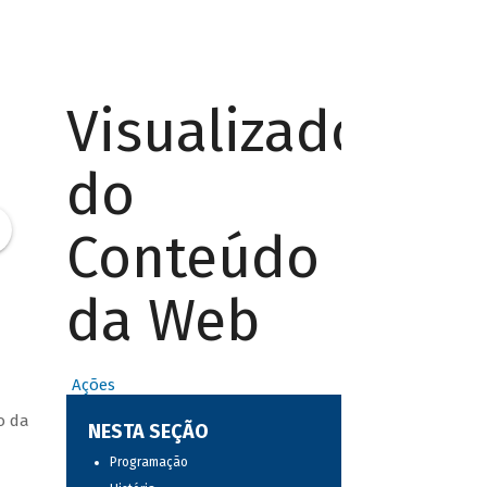
Visualizador
do
Conteúdo
da Web
Ações
o da
NESTA SEÇÃO
Programação