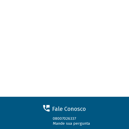
Fale Conosco
08007026337
Mande sua pergunta