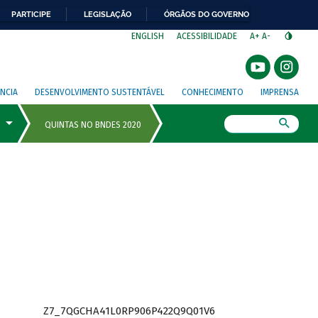
PARTICIPE
LEGISLAÇÃO
ÓRGÃOS DO GOVERNO
⁣
ENGLISH
ACESSIBILIDADE
A+
A-
NCIA
DESENVOLVIMENTO SUSTENTÁVEL
CONHECIMENTO
IMPRENSA
Busca
Z7_7QGCHA41L0RP906P422Q9Q01V6