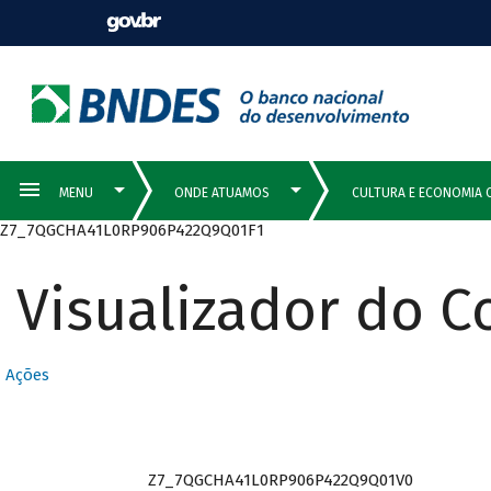
Z7_7QGCHA41L0RP906P422Q9Q01F1
Visualizador do 
Ações
Z7_7QGCHA41L0RP906P422Q9Q01V0