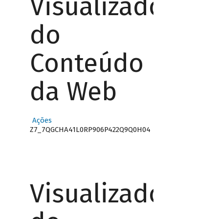
Visualizador
do
Conteúdo
da Web
Ações
Z7_7QGCHA41L0RP906P422Q9Q0H04
Visualizador