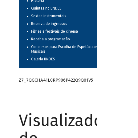
História
Quintas no BNDES
Sextas instrumentais
Reserva de ingressos
Filmes e festivais de cinema
Receba a programação
Concursos para Escolha de Espetáculos
Musicais
Galeria BNDES
Z7_7QGCHA41L0RP906P422Q9Q01V5
Visualizador