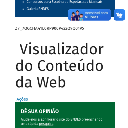
Concursos para Escolha de Espetáculos Musicais
Galeria BNDES
Z7_7QGCHA41L0RP906P422Q9Q01V5
Visualizador
do Conteúdo
da Web
Ações
DÊ SUA OPINIÃO
Ajude-nos a aprimorar o site do BNDES preenchendo
uma rápida
pesquisa
.