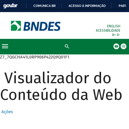
COMUNICA BR
ACESSO À INFORMAÇÃO
PARTI
ENGLISH
ACESSIBILIDADE
A+
A-
Busca
Z7_7QGCHA41L0RP906P422Q9Q01F1
Visualizador do
Conteúdo da Web
Ações