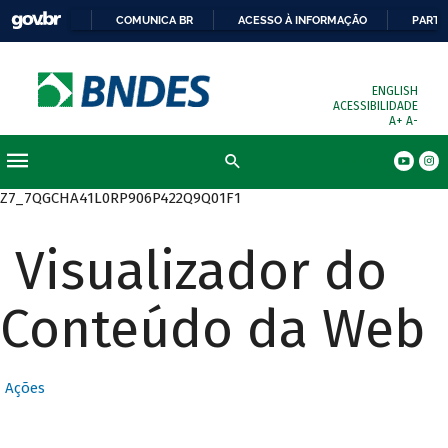
COMUNICA BR
ACESSO À INFORMAÇÃO
PARTI
ENGLISH
ACESSIBILIDADE
A+
A-
Busca
Z7_7QGCHA41L0RP906P422Q9Q01F1
Visualizador do
Conteúdo da Web
Ações