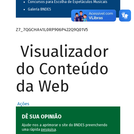
Concursos para Escolha de Espetáculos Musicais
Galeria BNDES
Z7_7QGCHA41L0RP906P422Q9Q01V5
Visualizador
do Conteúdo
da Web
Ações
DÊ SUA OPINIÃO
Ajude-nos a aprimorar o site do BNDES preenchendo
uma rápida
pesquisa
.