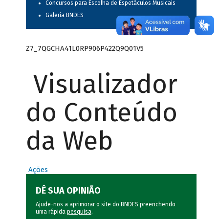
Concursos para Escolha de Espetáculos Musicais
Galeria BNDES
Z7_7QGCHA41L0RP906P422Q9Q01V5
Visualizador
do Conteúdo
da Web
Ações
DÊ SUA OPINIÃO
Ajude-nos a aprimorar o site do BNDES preenchendo
uma rápida
pesquisa
.