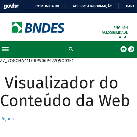
COMUNICA BR
ACESSO À INFORMAÇÃO
PARTI
ENGLISH
ACESSIBILIDADE
A+
A-
Busca
Z7_7QGCHA41L0RP906P422Q9Q01F1
Visualizador do
Conteúdo da Web
Ações