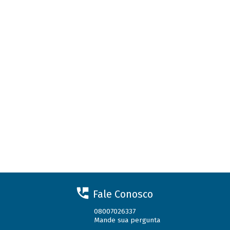
Fale Conosco
08007026337
Mande sua pergunta