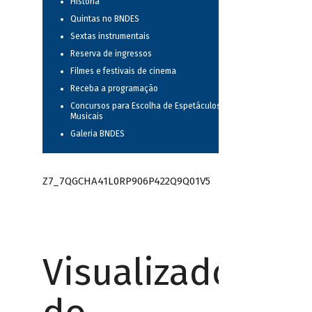
História
Quintas no BNDES
Sextas instrumentais
Reserva de ingressos
Filmes e festivais de cinema
Receba a programação
Concursos para Escolha de Espetáculos
Musicais
Galeria BNDES
Z7_7QGCHA41L0RP906P422Q9Q01V5
Visualizador