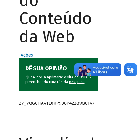
do
Conteúdo
da Web
Ações
DÊ SUA OPINIÃO
Ajude-nos a aprimorar o site do BNDES
preenchendo uma rápida
pesquisa
.
Z7_7QGCHA41L0RP906P422Q9Q01V7