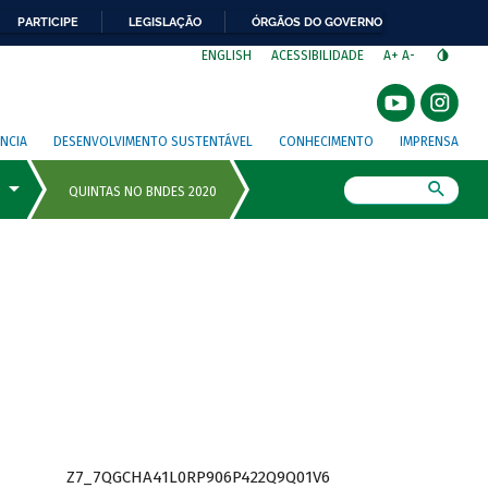
PARTICIPE
LEGISLAÇÃO
ÓRGÃOS DO GOVERNO
⁣
ENGLISH
ACESSIBILIDADE
A+
A-
NCIA
DESENVOLVIMENTO SUSTENTÁVEL
CONHECIMENTO
IMPRENSA
Busca
Z7_7QGCHA41L0RP906P422Q9Q01V6