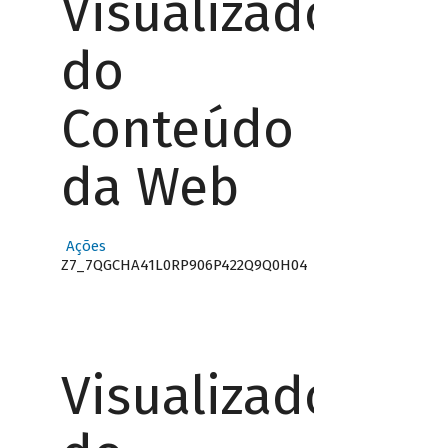
Visualizador
do
Conteúdo
da Web
Ações
Z7_7QGCHA41L0RP906P422Q9Q0H04
Visualizador