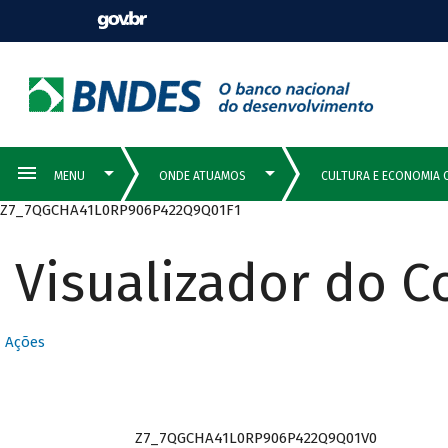
Z7_7QGCHA41L0RP906P422Q9Q01F1
Visualizador do 
Ações
Z7_7QGCHA41L0RP906P422Q9Q01V0