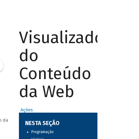
Visualizador
do
Conteúdo
da Web
Ações
o da
NESTA SEÇÃO
Programação