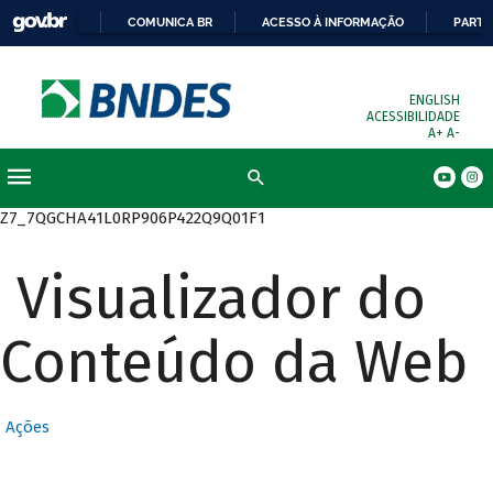
COMUNICA BR
ACESSO À INFORMAÇÃO
PARTI
ENGLISH
ACESSIBILIDADE
A+
A-
Busca
Z7_7QGCHA41L0RP906P422Q9Q01F1
Visualizador do
Conteúdo da Web
Ações