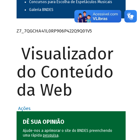
Concursos para Escolha de Espetáculos Musicais
Galeria BNDES
Z7_7QGCHA41L0RP906P422Q9Q01V5
Visualizador
do Conteúdo
da Web
Ações
DÊ SUA OPINIÃO
Ajude-nos a aprimorar o site do BNDES preenchendo
uma rápida
pesquisa
.