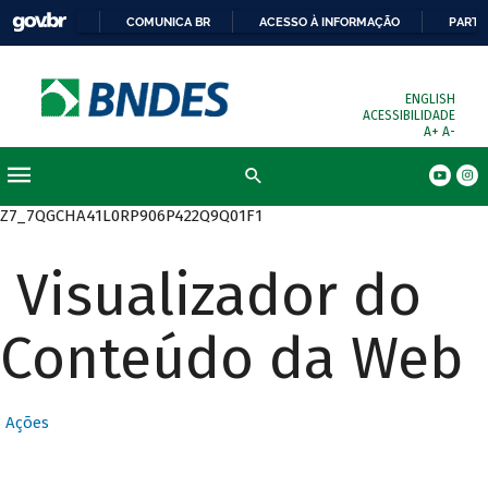
COMUNICA BR
ACESSO À INFORMAÇÃO
PARTI
ENGLISH
ACESSIBILIDADE
A+
A-
Busca
Z7_7QGCHA41L0RP906P422Q9Q01F1
Visualizador do
Conteúdo da Web
Ações