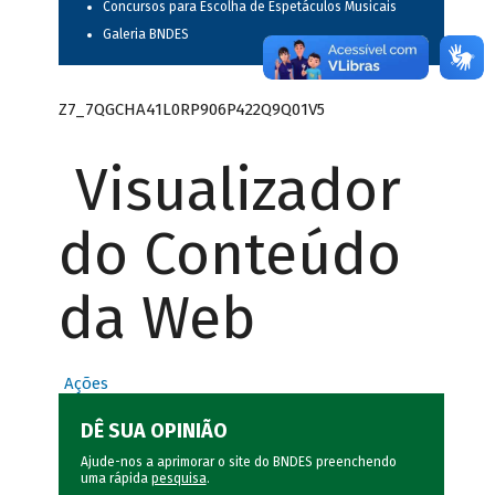
Concursos para Escolha de Espetáculos Musicais
Galeria BNDES
Z7_7QGCHA41L0RP906P422Q9Q01V5
Visualizador
do Conteúdo
da Web
Ações
DÊ SUA OPINIÃO
Ajude-nos a aprimorar o site do BNDES preenchendo
uma rápida
pesquisa
.