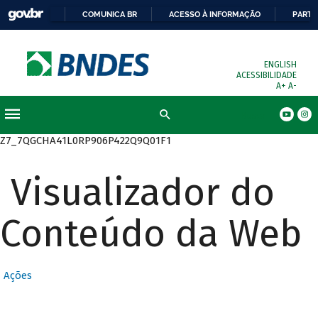
COMUNICA BR
ACESSO À INFORMAÇÃO
PARTI
ENGLISH
ACESSIBILIDADE
A+
A-
Busca
Z7_7QGCHA41L0RP906P422Q9Q01F1
Visualizador do
Conteúdo da Web
Ações