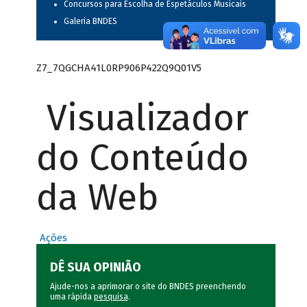
Concursos para Escolha de Espetáculos Musicais
Galeria BNDES
Z7_7QGCHA41L0RP906P422Q9Q01V5
Visualizador
do Conteúdo
da Web
Ações
DÊ SUA OPINIÃO
Ajude-nos a aprimorar o site do BNDES preenchendo
uma rápida
pesquisa
.