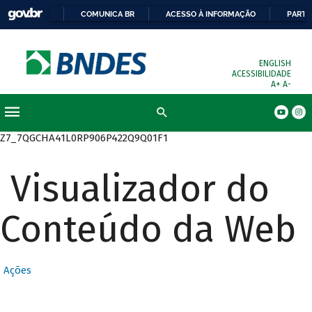
COMUNICA BR
ACESSO À INFORMAÇÃO
PARTI
ENGLISH
ACESSIBILIDADE
A+
A-
Busca
Z7_7QGCHA41L0RP906P422Q9Q01F1
Visualizador do
Conteúdo da Web
Ações