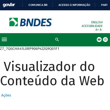
COMUNICA BR
ACESSO À INFORMAÇÃO
PARTI
ENGLISH
ACESSIBILIDADE
A+
A-
Busca
Z7_7QGCHA41L0RP906P422Q9Q01F1
Visualizador do
Conteúdo da Web
Ações