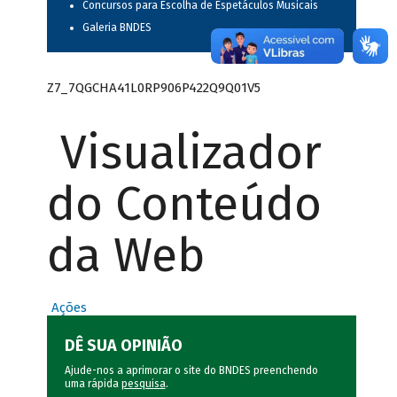
Concursos para Escolha de Espetáculos Musicais
Galeria BNDES
Z7_7QGCHA41L0RP906P422Q9Q01V5
Visualizador
do Conteúdo
da Web
Ações
DÊ SUA OPINIÃO
Ajude-nos a aprimorar o site do BNDES preenchendo
uma rápida
pesquisa
.