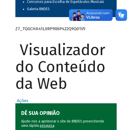
Concursos para Escolha de Espetáculos Musicais
Galeria BNDES
Z7_7QGCHA41L0RP906P422Q9Q01V5
Visualizador
do Conteúdo
da Web
Ações
DÊ SUA OPINIÃO
Ajude-nos a aprimorar o site do BNDES preenchendo
uma rápida
pesquisa
.