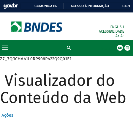
COMUNICA BR
ACESSO À INFORMAÇÃO
PARTI
ENGLISH
ACESSIBILIDADE
A+
A-
Busca
Z7_7QGCHA41L0RP906P422Q9Q01F1
Visualizador do
Conteúdo da Web
Ações