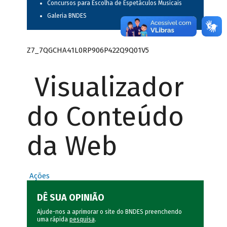
Concursos para Escolha de Espetáculos Musicais
Galeria BNDES
Z7_7QGCHA41L0RP906P422Q9Q01V5
Visualizador
do Conteúdo
da Web
Ações
DÊ SUA OPINIÃO
Ajude-nos a aprimorar o site do BNDES preenchendo
uma rápida
pesquisa
.