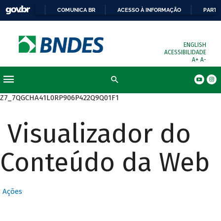
COMUNICA BR
ACESSO À INFORMAÇÃO
PARTI
ENGLISH
ACESSIBILIDADE
A+
A-
Busca
Z7_7QGCHA41L0RP906P422Q9Q01F1
Visualizador do
Conteúdo da Web
Ações