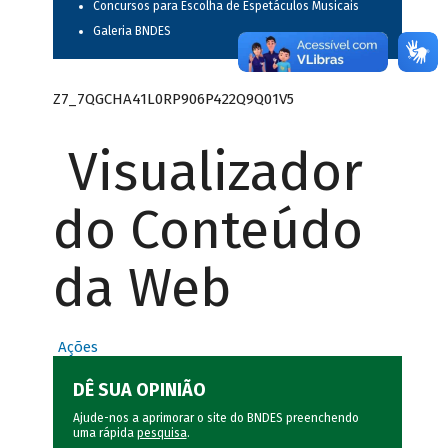
Concursos para Escolha de Espetáculos Musicais
Galeria BNDES
Z7_7QGCHA41L0RP906P422Q9Q01V5
Visualizador
do Conteúdo
da Web
Ações
DÊ SUA OPINIÃO
Ajude-nos a aprimorar o site do BNDES preenchendo
uma rápida
pesquisa
.