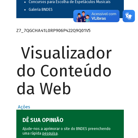
Concursos para Escolha de Espetáculos Musicais
Galeria BNDES
Z7_7QGCHA41L0RP906P422Q9Q01V5
Visualizador
do Conteúdo
da Web
Ações
DÊ SUA OPINIÃO
Ajude-nos a aprimorar o site do BNDES preenchendo
uma rápida
pesquisa
.