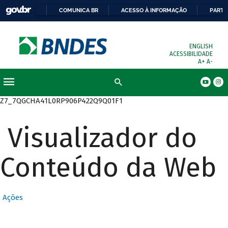
COMUNICA BR
ACESSO À INFORMAÇÃO
PARTI
ENGLISH
ACESSIBILIDADE
A+
A-
Busca
Z7_7QGCHA41L0RP906P422Q9Q01F1
Visualizador do
Conteúdo da Web
Ações