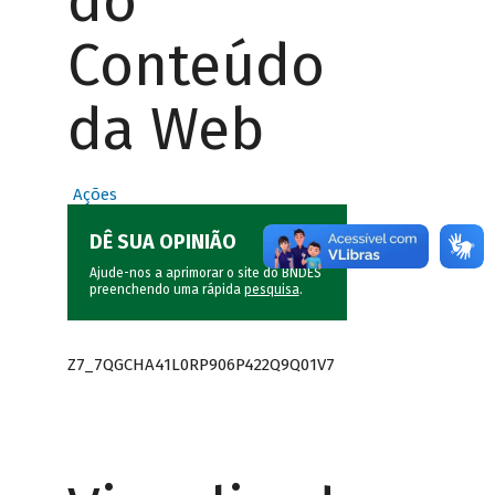
do
Conteúdo
da Web
Ações
DÊ SUA OPINIÃO
Ajude-nos a aprimorar o site do BNDES
preenchendo uma rápida
pesquisa
.
Z7_7QGCHA41L0RP906P422Q9Q01V7