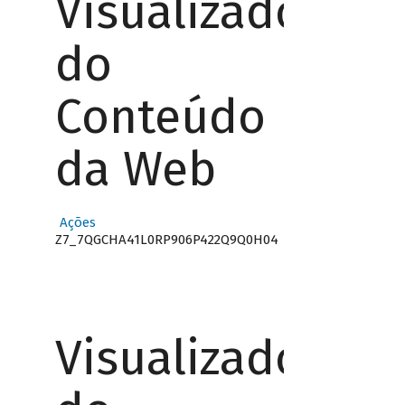
Visualizador
do
Conteúdo
da Web
Ações
Z7_7QGCHA41L0RP906P422Q9Q0H04
Visualizador