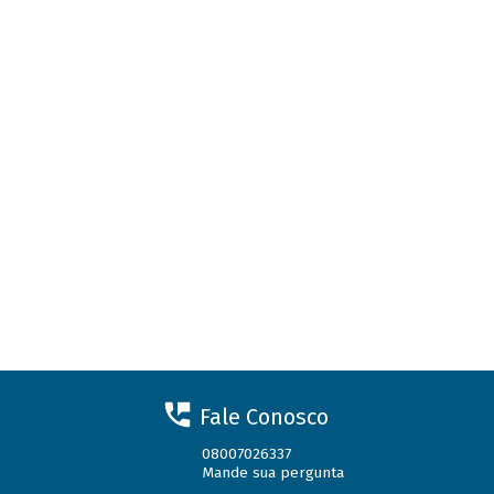
Fale Conosco
08007026337
Mande sua pergunta