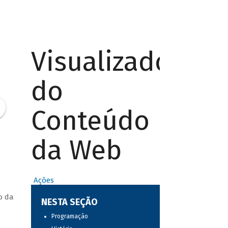
Visualizador
do
Conteúdo
da Web
Ações
o da
NESTA SEÇÃO
Programação