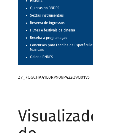
História
Quintas no BNDES
Sextas instrumentais
Reserva de ingressos
Filmes e festivais de cinema
Receba a programação
Concursos para Escolha de Espetáculos
Musicais
Galeria BNDES
Z7_7QGCHA41L0RP906P422Q9Q01V5
Visualizador