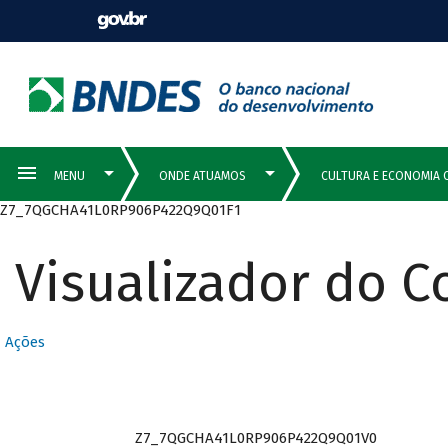
Z7_7QGCHA41L0RP906P422Q9Q01F1
Visualizador do 
Ações
Z7_7QGCHA41L0RP906P422Q9Q01V0