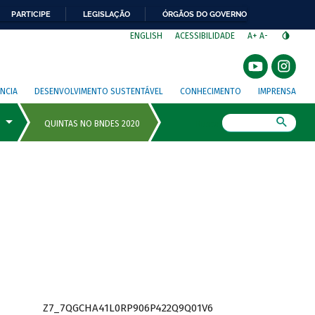
PARTICIPE
LEGISLAÇÃO
ÓRGÃOS DO GOVERNO
⁣
ENGLISH
ACESSIBILIDADE
A+
A-
NCIA
DESENVOLVIMENTO SUSTENTÁVEL
CONHECIMENTO
IMPRENSA
Busca
Z7_7QGCHA41L0RP906P422Q9Q01V6