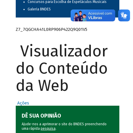
Concursos para Escolha de Espetáculos Musicais
Galeria BNDES
Z7_7QGCHA41L0RP906P422Q9Q01V5
Visualizador
do Conteúdo
da Web
Ações
DÊ SUA OPINIÃO
Ajude-nos a aprimorar o site do BNDES preenchendo
uma rápida
pesquisa
.