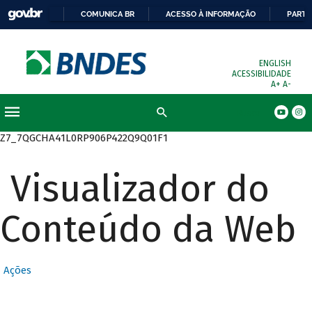
COMUNICA BR
ACESSO À INFORMAÇÃO
PARTI
ENGLISH
ACESSIBILIDADE
A+
A-
Busca
Z7_7QGCHA41L0RP906P422Q9Q01F1
Visualizador do
Conteúdo da Web
Ações