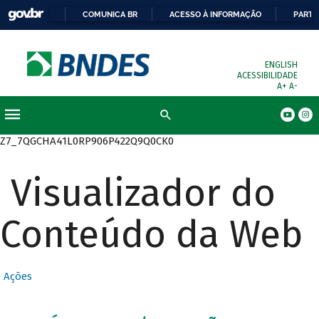
COMUNICA BR
ACESSO À INFORMAÇÃO
PARTI
ENGLISH
ACESSIBILIDADE
A+
A-
Busca
Z7_7QGCHA41L0RP906P422Q9Q0CK0
Visualizador do
Conteúdo da Web
Ações