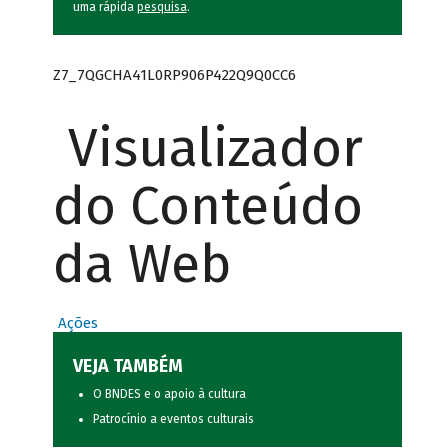
uma rápida
pesquisa
.
Z7_7QGCHA41L0RP906P422Q9Q0CC6
Visualizador
do Conteúdo
da Web
Ações
VEJA TAMBÉM
O BNDES e o apoio à cultura
Patrocínio a eventos culturais