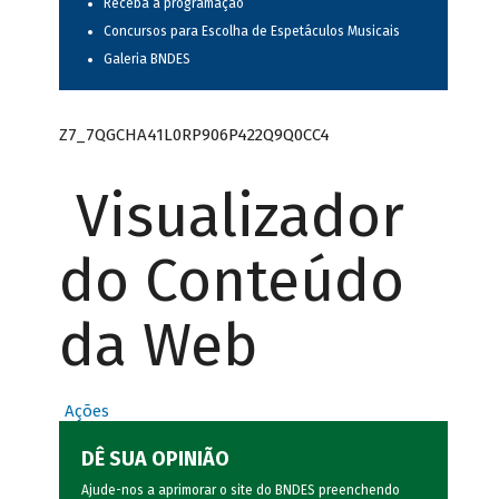
Receba a programação
Concursos para Escolha de Espetáculos Musicais
Galeria BNDES
Z7_7QGCHA41L0RP906P422Q9Q0CC4
Visualizador
do Conteúdo
da Web
Ações
DÊ SUA OPINIÃO
Ajude-nos a aprimorar o site do BNDES preenchendo