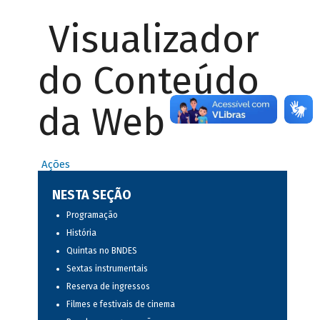
Visualizador
do Conteúdo
da Web
Ações
NESTA SEÇÃO
Programação
História
Quintas no BNDES
Sextas instrumentais
Reserva de ingressos
Filmes e festivais de cinema