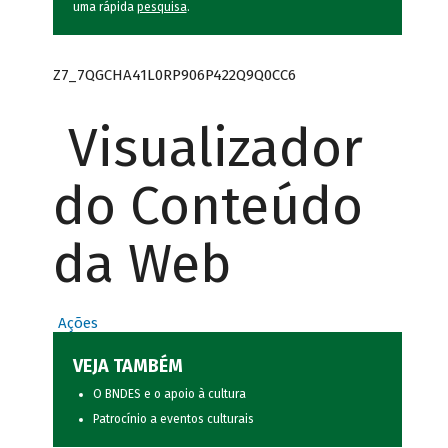
uma rápida
pesquisa
.
Z7_7QGCHA41L0RP906P422Q9Q0CC6
Visualizador
do Conteúdo
da Web
Ações
VEJA TAMBÉM
O BNDES e o apoio à cultura
Patrocínio a eventos culturais