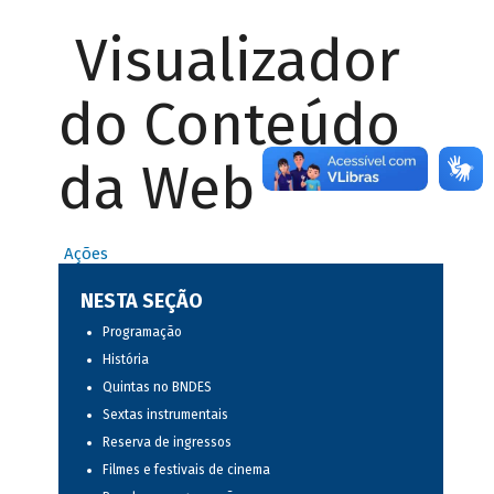
Visualizador
do Conteúdo
da Web
Ações
NESTA SEÇÃO
Programação
História
Quintas no BNDES
Sextas instrumentais
Reserva de ingressos
Filmes e festivais de cinema