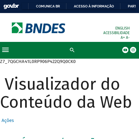
COMUNICA BR
ACESSO À INFORMAÇÃO
PARTI
ENGLISH
ACESSIBILIDADE
A+
A-
Busca
Z7_7QGCHA41L0RP906P422Q9Q0CK0
Visualizador do
Conteúdo da Web
Ações