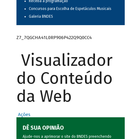
Receba a programação
Concursos para Escolha de Espetáculos Musicais
Galeria BNDES
Z7_7QGCHA41L0RP906P422Q9Q0CC4
Visualizador
do Conteúdo
da Web
Ações
DÊ SUA OPINIÃO
Ajude-nos a aprimorar o site do BNDES preenchendo