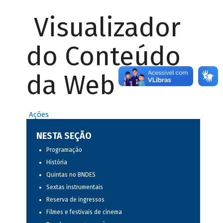
Visualizador
do Conteúdo
da Web
Ações
NESTA SEÇÃO
Programação
História
Quintas no BNDES
Sextas instrumentais
Reserva de ingressos
Filmes e festivais de cinema