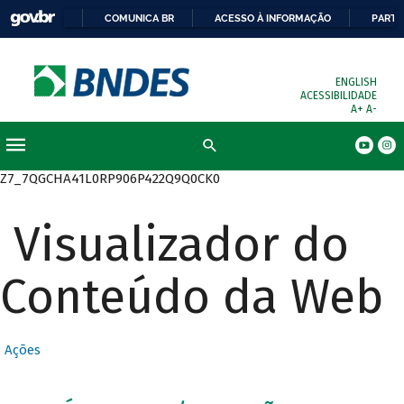
COMUNICA BR
ACESSO À INFORMAÇÃO
PARTI
ENGLISH
ACESSIBILIDADE
A+
A-
Busca
Z7_7QGCHA41L0RP906P422Q9Q0CK0
Visualizador do
Conteúdo da Web
Ações