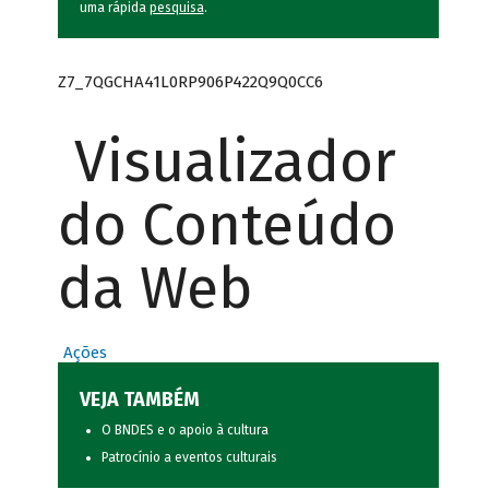
uma rápida
pesquisa
.
Z7_7QGCHA41L0RP906P422Q9Q0CC6
Visualizador
do Conteúdo
da Web
Ações
VEJA TAMBÉM
O BNDES e o apoio à cultura
Patrocínio a eventos culturais