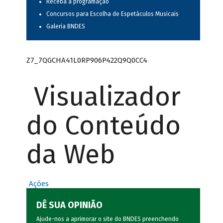
Receba a programação
Concursos para Escolha de Espetáculos Musicais
Galeria BNDES
Z7_7QGCHA41L0RP906P422Q9Q0CC4
Visualizador
do Conteúdo
da Web
Ações
DÊ SUA OPINIÃO
Ajude-nos a aprimorar o site do BNDES preenchendo