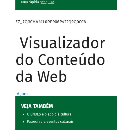
uma rápida
pesquisa
.
Z7_7QGCHA41L0RP906P422Q9Q0CC6
Visualizador
do Conteúdo
da Web
Ações
VEJA TAMBÉM
O BNDES e o apoio à cultura
Patrocínio a eventos culturais