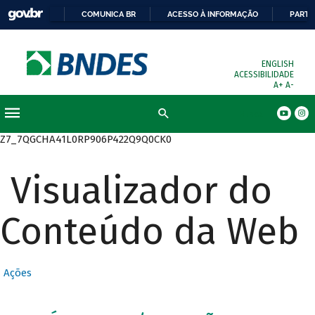
COMUNICA BR
ACESSO À INFORMAÇÃO
PARTI
ENGLISH
ACESSIBILIDADE
A+
A-
Busca
Z7_7QGCHA41L0RP906P422Q9Q0CK0
Visualizador do
Conteúdo da Web
Ações