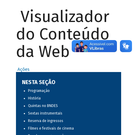
Visualizador
do Conteúdo
da Web
Ações
NESTA SEÇÃO
Programação
História
Quintas no BNDES
Sextas instrumentais
Reserva de ingressos
Filmes e festivais de cinema