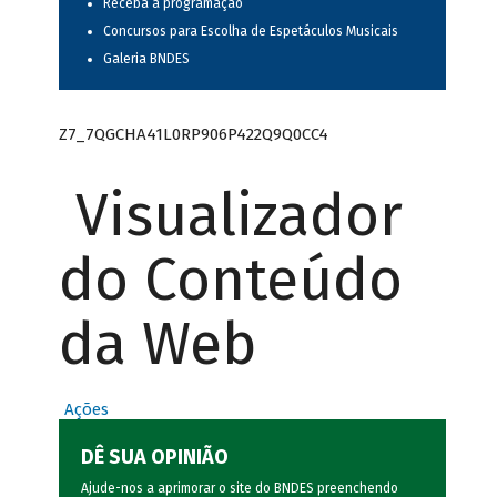
Receba a programação
Concursos para Escolha de Espetáculos Musicais
Galeria BNDES
Z7_7QGCHA41L0RP906P422Q9Q0CC4
Visualizador
do Conteúdo
da Web
Ações
DÊ SUA OPINIÃO
Ajude-nos a aprimorar o site do BNDES preenchendo