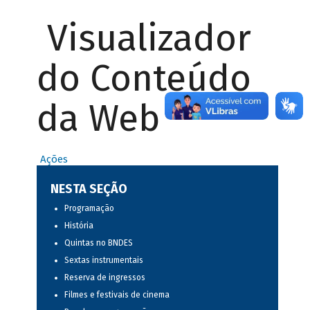
Visualizador
do Conteúdo
da Web
Ações
NESTA SEÇÃO
Programação
História
Quintas no BNDES
Sextas instrumentais
Reserva de ingressos
Filmes e festivais de cinema