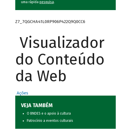
uma rápida
pesquisa
.
Z7_7QGCHA41L0RP906P422Q9Q0CC6
Visualizador
do Conteúdo
da Web
Ações
VEJA TAMBÉM
O BNDES e o apoio à cultura
Patrocínio a eventos culturais