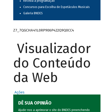
Receba a programação
Concursos para Escolha de Espetáculos Musicais
Galeria BNDES
Z7_7QGCHA41L0RP906P422Q9Q0CC4
Visualizador
do Conteúdo
da Web
Ações
DÊ SUA OPINIÃO
Ajude-nos a aprimorar o site do BNDES preenchendo