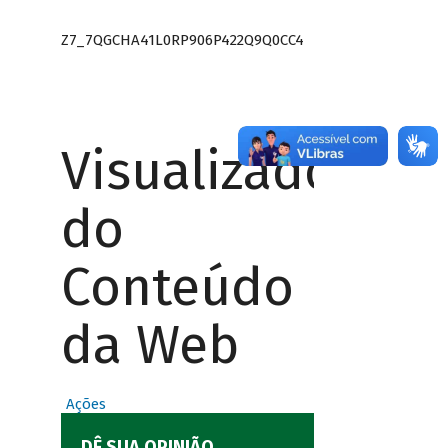
Z7_7QGCHA41L0RP906P422Q9Q0CC4
Visualizador
do
Conteúdo
da Web
Ações
DÊ SUA OPINIÃO