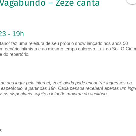
 Vagabundo – Zezé canta
23 - 19h
no” faz uma releitura de seu próprio show lançado nos anos 90
 cenário intimista e ao mesmo tempo caloroso. Luz do Sol, O Ciúm
 do repertório.
e seu lugar pela internet, você ainda pode encontrar ingressos na
espetáculo, a partir das 18h. Cada pessoa receberá apenas um ing
os disponíveis sujeito à lotação máxima do auditório.
ne