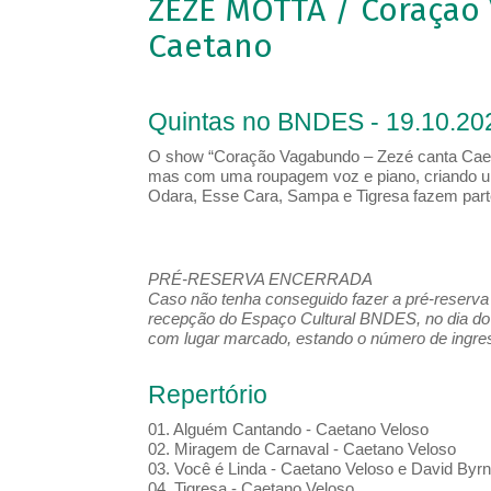
ZEZÉ MOTTA / Coração
Caetano
Quintas no BNDES - 19.10.20
O show “Coração Vagabundo – Zezé canta Caeta
mas com uma roupagem voz e piano, criando um
Odara, Esse Cara, Sampa e Tigresa fazem parte
PRÉ-RESERVA ENCERRADA
Caso não tenha conseguido fazer a pré-reserva d
recepção do Espaço Cultural BNDES, no dia do 
com lugar marcado, estando o número de ingress
Repertório
01. Alguém Cantando - Caetano Veloso
02. Miragem de Carnaval - Caetano Veloso
03. Você é Linda - Caetano Veloso e David Byr
04. Tigresa - Caetano Veloso