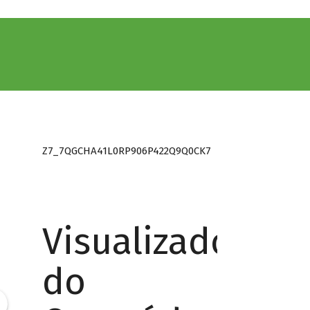
Z7_7QGCHA41L0RP906P422Q9Q0CK7
Visualizador
do