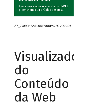
Ajude-nos a aprimorar o site do BNDES
preenchendo uma rápida
pesquisa
.
Z7_7QGCHA41L0RP906P422Q9Q0CC6
Visualizador
do
Conteúdo
da Web