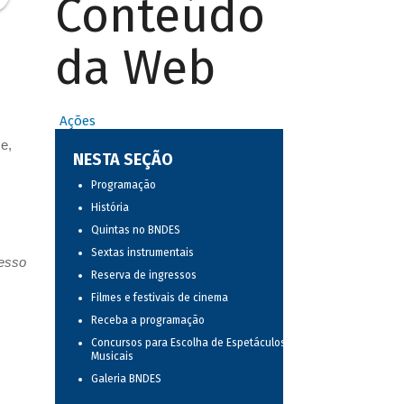
Conteúdo
da Web
Ações
e,
NESTA SEÇÃO
Programação
História
Quintas no BNDES
Sextas instrumentais
resso
Reserva de ingressos
Filmes e festivais de cinema
Receba a programação
Concursos para Escolha de Espetáculos
Musicais
Galeria BNDES