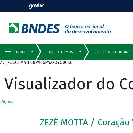
Z7_7QGCHA41L0RP906P422Q9Q0CK0
Visualizador do 
Ações
ZEZÉ MOTTA / Coração