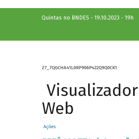
Quintas no BNDES - 19.10.2023 - 19h
Z7_7QGCHA41L0RP906P422Q9Q0CK1
Visualizado
Web
Ações