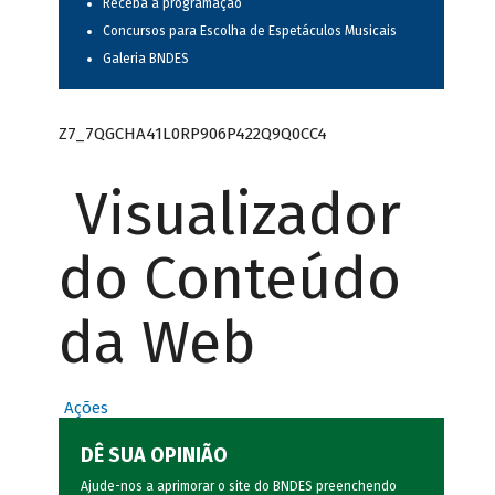
Receba a programação
Concursos para Escolha de Espetáculos Musicais
Galeria BNDES
Z7_7QGCHA41L0RP906P422Q9Q0CC4
Visualizador
do Conteúdo
da Web
Ações
DÊ SUA OPINIÃO
Ajude-nos a aprimorar o site do BNDES preenchendo