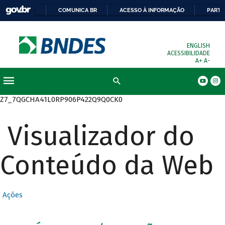
COMUNICA BR
ACESSO À INFORMAÇÃO
PARTI
ENGLISH
ACESSIBILIDADE
A+
A-
Busca
Z7_7QGCHA41L0RP906P422Q9Q0CK0
Visualizador do
Conteúdo da Web
Ações