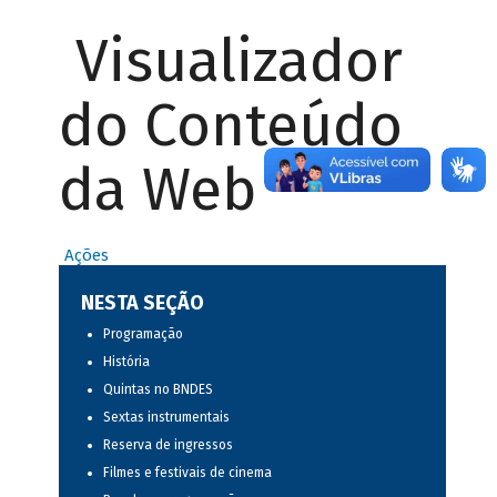
Visualizador
do Conteúdo
da Web
Ações
NESTA SEÇÃO
Programação
História
Quintas no BNDES
Sextas instrumentais
Reserva de ingressos
Filmes e festivais de cinema