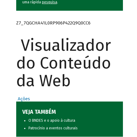
uma rápida
pesquisa
.
Z7_7QGCHA41L0RP906P422Q9Q0CC6
Visualizador
do Conteúdo
da Web
Ações
VEJA TAMBÉM
O BNDES e o apoio à cultura
Patrocínio a eventos culturais