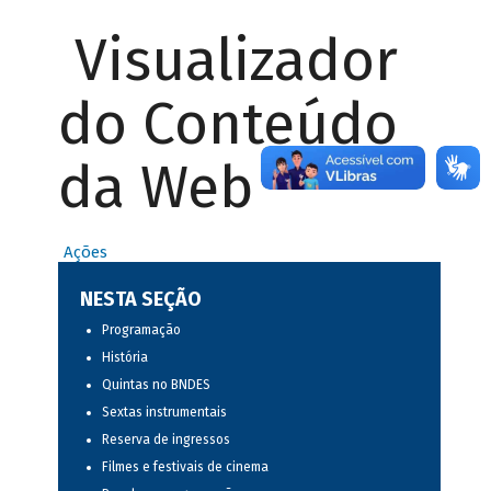
Visualizador
do Conteúdo
da Web
Ações
NESTA SEÇÃO
Programação
História
Quintas no BNDES
Sextas instrumentais
Reserva de ingressos
Filmes e festivais de cinema