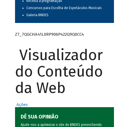
Receba a programação
Concursos para Escolha de Espetáculos Musicais
Galeria BNDES
Z7_7QGCHA41L0RP906P422Q9Q0CC4
Visualizador
do Conteúdo
da Web
Ações
DÊ SUA OPINIÃO
Ajude-nos a aprimorar o site do BNDES preenchendo