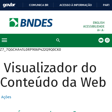
COMUNICA BR
ACESSO À INFORMAÇÃO
PARTI
ENGLISH
ACESSIBILIDADE
A+
A-
Busca
Z7_7QGCHA41L0RP906P422Q9Q0CK0
Visualizador do
Conteúdo da Web
Ações