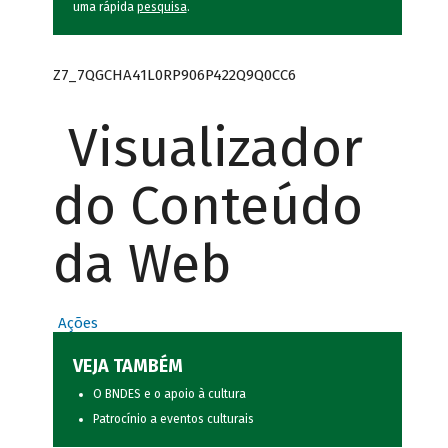
uma rápida
pesquisa
.
Z7_7QGCHA41L0RP906P422Q9Q0CC6
Visualizador
do Conteúdo
da Web
Ações
VEJA TAMBÉM
O BNDES e o apoio à cultura
Patrocínio a eventos culturais