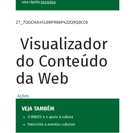
uma rápida
pesquisa
.
Z7_7QGCHA41L0RP906P422Q9Q0CC6
Visualizador
do Conteúdo
da Web
Ações
VEJA TAMBÉM
O BNDES e o apoio à cultura
Patrocínio a eventos culturais