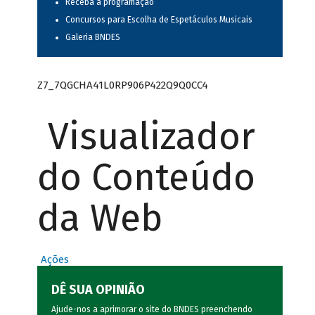
Receba a programação
Concursos para Escolha de Espetáculos Musicais
Galeria BNDES
Z7_7QGCHA41L0RP906P422Q9Q0CC4
Visualizador
do Conteúdo
da Web
Ações
DÊ SUA OPINIÃO
Ajude-nos a aprimorar o site do BNDES preenchendo