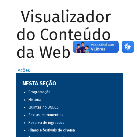
Visualizador
do Conteúdo
da Web
Ações
NESTA SEÇÃO
Programação
História
Quintas no BNDES
Sextas instrumentais
Reserva de ingressos
Filmes e festivais de cinema