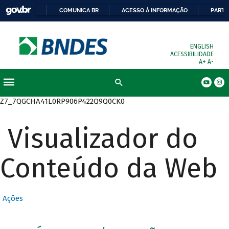
COMUNICA BR
ACESSO À INFORMAÇÃO
PARTI
ENGLISH
ACESSIBILIDADE
A+
A-
Busca
Z7_7QGCHA41L0RP906P422Q9Q0CK0
Visualizador do
Conteúdo da Web
Ações