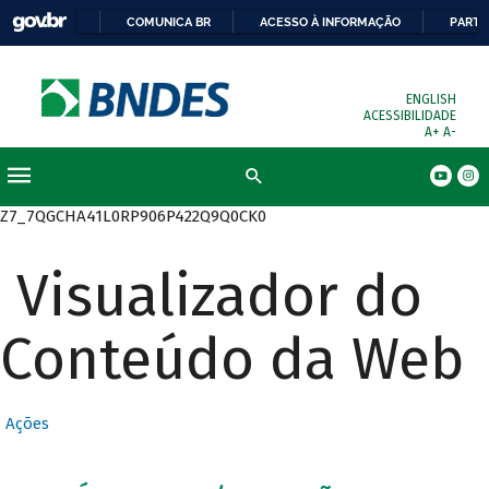
COMUNICA BR
ACESSO À INFORMAÇÃO
PARTI
ENGLISH
ACESSIBILIDADE
A+
A-
Busca
Z7_7QGCHA41L0RP906P422Q9Q0CK0
Visualizador do
Conteúdo da Web
Ações