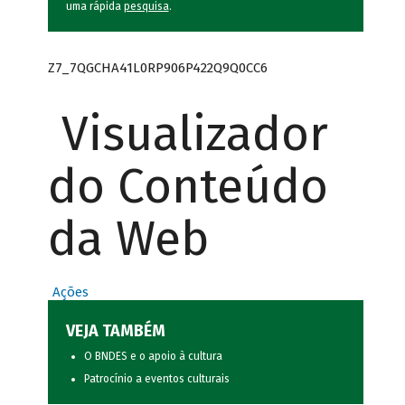
uma rápida
pesquisa
.
Z7_7QGCHA41L0RP906P422Q9Q0CC6
Visualizador
do Conteúdo
da Web
Ações
VEJA TAMBÉM
O BNDES e o apoio à cultura
Patrocínio a eventos culturais