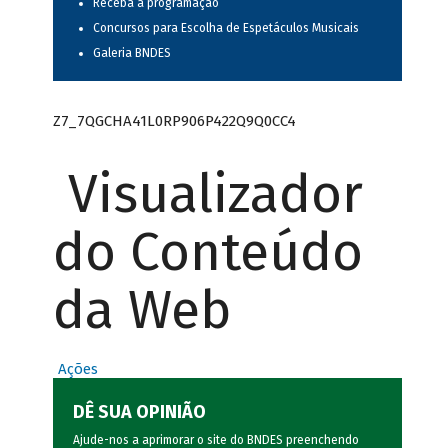
Receba a programação
Concursos para Escolha de Espetáculos Musicais
Galeria BNDES
Z7_7QGCHA41L0RP906P422Q9Q0CC4
Visualizador
do Conteúdo
da Web
Ações
DÊ SUA OPINIÃO
Ajude-nos a aprimorar o site do BNDES preenchendo