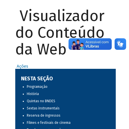
Visualizador
do Conteúdo
da Web
Ações
NESTA SEÇÃO
Programação
História
Quintas no BNDES
Sextas instrumentais
Reserva de ingressos
Filmes e festivais de cinema