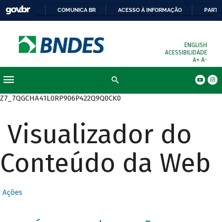
COMUNICA BR
ACESSO À INFORMAÇÃO
PARTI
ENGLISH
ACESSIBILIDADE
A+
A-
Busca
Z7_7QGCHA41L0RP906P422Q9Q0CK0
Visualizador do
Conteúdo da Web
Ações