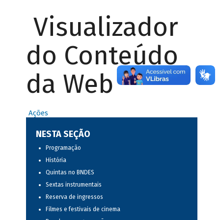
Visualizador
do Conteúdo
da Web
Ações
NESTA SEÇÃO
Programação
História
Quintas no BNDES
Sextas instrumentais
Reserva de ingressos
Filmes e festivais de cinema