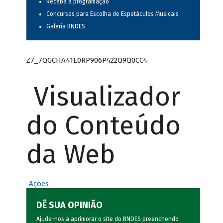
Receba a programação
Concursos para Escolha de Espetáculos Musicais
Galeria BNDES
Z7_7QGCHA41L0RP906P422Q9Q0CC4
Visualizador
do Conteúdo
da Web
Ações
DÊ SUA OPINIÃO
Ajude-nos a aprimorar o site do BNDES preenchendo