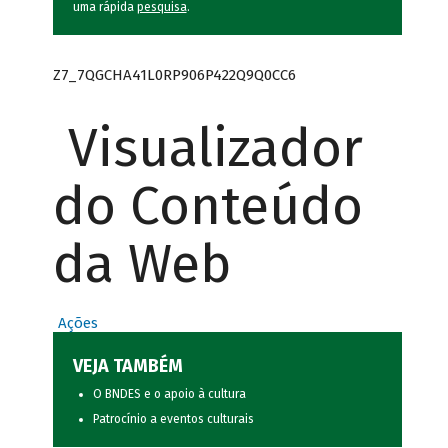
uma rápida
pesquisa
.
Z7_7QGCHA41L0RP906P422Q9Q0CC6
Visualizador
do Conteúdo
da Web
Ações
VEJA TAMBÉM
O BNDES e o apoio à cultura
Patrocínio a eventos culturais