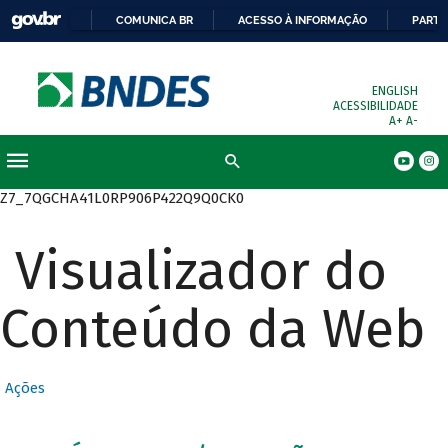
COMUNICA BR
ACESSO À INFORMAÇÃO
PARTI
ENGLISH
ACESSIBILIDADE
A+
A-
Busca
Z7_7QGCHA41L0RP906P422Q9Q0CK0
Visualizador do
Conteúdo da Web
Ações