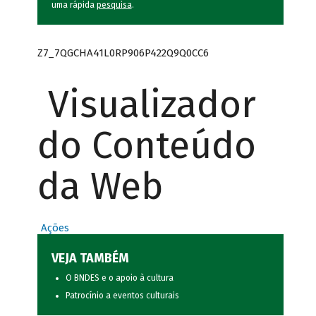
uma rápida
pesquisa
.
Z7_7QGCHA41L0RP906P422Q9Q0CC6
Visualizador
do Conteúdo
da Web
Ações
VEJA TAMBÉM
O BNDES e o apoio à cultura
Patrocínio a eventos culturais