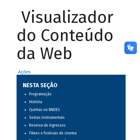
Visualizador
do Conteúdo
da Web
Ações
NESTA SEÇÃO
Programação
História
Quintas no BNDES
Sextas instrumentais
Reserva de ingressos
Filmes e festivais de cinema