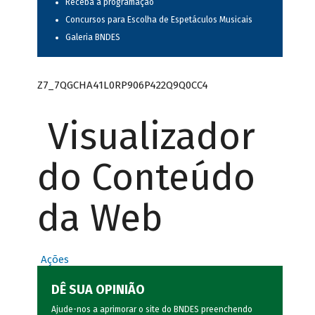
Receba a programação
Concursos para Escolha de Espetáculos Musicais
Galeria BNDES
Z7_7QGCHA41L0RP906P422Q9Q0CC4
Visualizador
do Conteúdo
da Web
Ações
DÊ SUA OPINIÃO
Ajude-nos a aprimorar o site do BNDES preenchendo