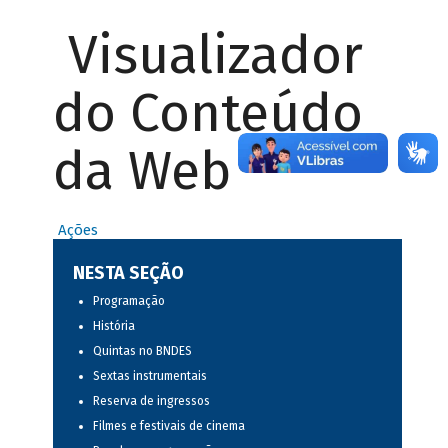
Visualizador
do Conteúdo
da Web
Ações
NESTA SEÇÃO
Programação
História
Quintas no BNDES
Sextas instrumentais
Reserva de ingressos
Filmes e festivais de cinema