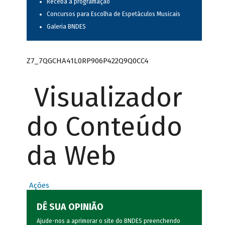
Receba a programação
Concursos para Escolha de Espetáculos Musicais
Galeria BNDES
Z7_7QGCHA41L0RP906P422Q9Q0CC4
Visualizador
do Conteúdo
da Web
Ações
DÊ SUA OPINIÃO
Ajude-nos a aprimorar o site do BNDES preenchendo