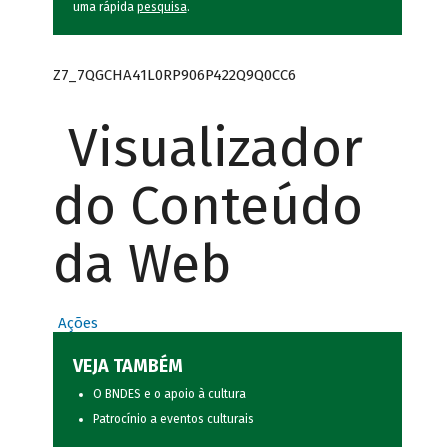
uma rápida
pesquisa
.
Z7_7QGCHA41L0RP906P422Q9Q0CC6
Visualizador
do Conteúdo
da Web
Ações
VEJA TAMBÉM
O BNDES e o apoio à cultura
Patrocínio a eventos culturais