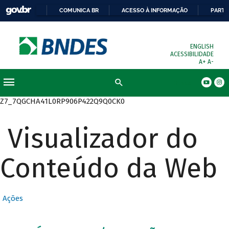
COMUNICA BR
ACESSO À INFORMAÇÃO
PARTI
ENGLISH
ACESSIBILIDADE
A+
A-
Busca
Z7_7QGCHA41L0RP906P422Q9Q0CK0
Visualizador do
Conteúdo da Web
Ações