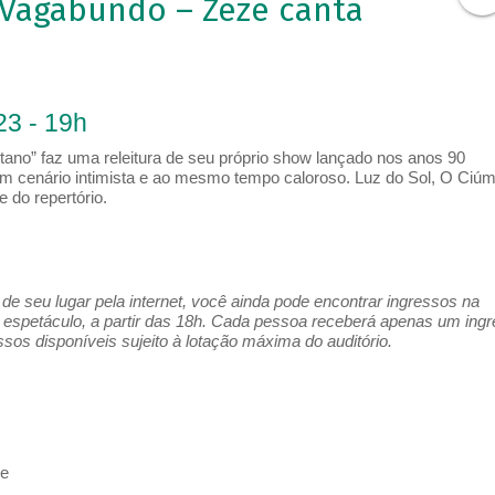
 Vagabundo – Zezé canta
23 - 19h
no” faz uma releitura de seu próprio show lançado nos anos 90
 cenário intimista e ao mesmo tempo caloroso. Luz do Sol, O Ciúm
 do repertório.
e seu lugar pela internet, você ainda pode encontrar ingressos na
espetáculo, a partir das 18h. Cada pessoa receberá apenas um ing
os disponíveis sujeito à lotação máxima do auditório.
ne