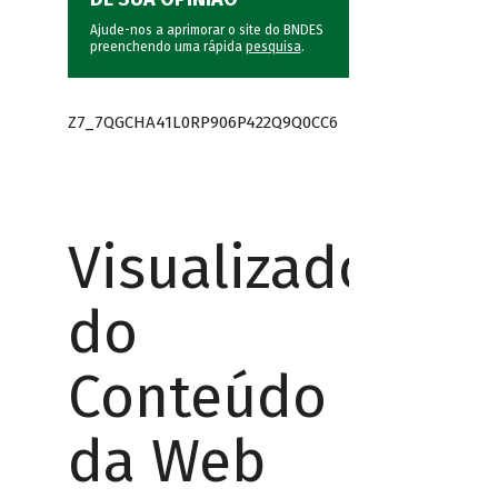
Ajude-nos a aprimorar o site do BNDES
preenchendo uma rápida
pesquisa
.
Z7_7QGCHA41L0RP906P422Q9Q0CC6
Visualizador
do
Conteúdo
da Web