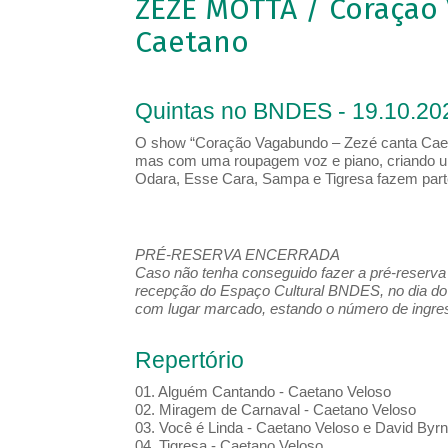
ZEZÉ MOTTA / Coração
Caetano
Quintas no BNDES - 19.10.20
O show “Coração Vagabundo – Zezé canta Caeta
mas com uma roupagem voz e piano, criando um
Odara, Esse Cara, Sampa e Tigresa fazem parte
PRÉ-RESERVA ENCERRADA
Caso não tenha conseguido fazer a pré-reserva d
recepção do Espaço Cultural BNDES, no dia do 
com lugar marcado, estando o número de ingress
Repertório
01. Alguém Cantando - Caetano Veloso
02. Miragem de Carnaval - Caetano Veloso
03. Você é Linda - Caetano Veloso e David Byr
04. Tigresa - Caetano Veloso