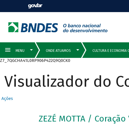
Z7_7QGCHA41L0RP906P422Q9Q0CK0
Visualizador do 
Ações
ZEZÉ MOTTA / Coração