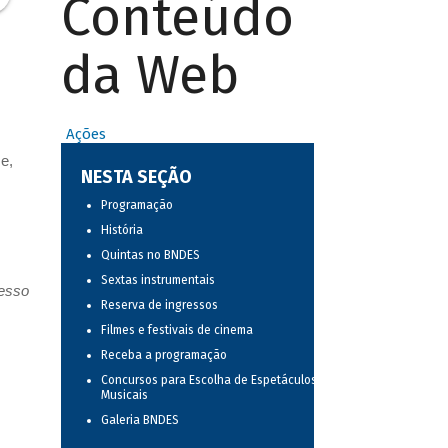
Conteúdo
da Web
Ações
e,
NESTA SEÇÃO
Programação
História
Quintas no BNDES
Sextas instrumentais
resso
Reserva de ingressos
Filmes e festivais de cinema
Receba a programação
Concursos para Escolha de Espetáculos
Musicais
Galeria BNDES