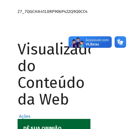
Z7_7QGCHA41L0RP906P422Q9Q0CC4
Visualizador
do
Conteúdo
da Web
Ações
DÊ SUA OPINIÃO