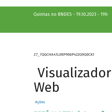
Quintas no BNDES - 19.10.2023 - 19h
Z7_7QGCHA41L0RP906P422Q9Q0CK1
Visualizado
Web
Ações