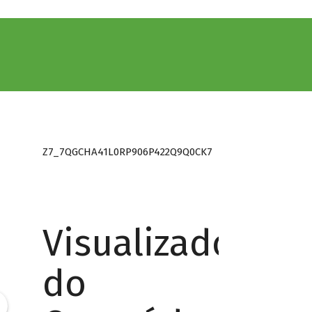
Z7_7QGCHA41L0RP906P422Q9Q0CK7
Visualizador
do