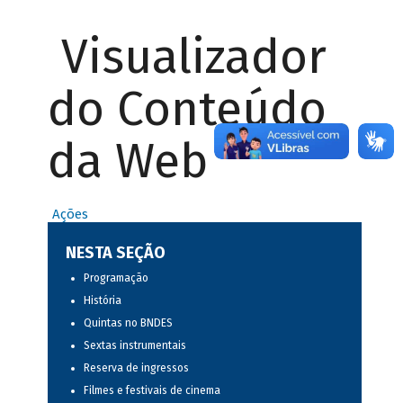
Visualizador
do Conteúdo
da Web
Ações
NESTA SEÇÃO
Programação
História
Quintas no BNDES
Sextas instrumentais
Reserva de ingressos
Filmes e festivais de cinema