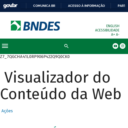
COMUNICA BR
ACESSO À INFORMAÇÃO
PARTI
ENGLISH
ACESSIBILIDADE
A+
A-
Busca
Z7_7QGCHA41L0RP906P422Q9Q0CK0
Visualizador do
Conteúdo da Web
Ações