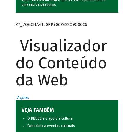
Ajude-nos a aprimorar o site do BNDES preenchendo
uma rápida
pesquisa
.
Z7_7QGCHA41L0RP906P422Q9Q0CC6
Visualizador
do Conteúdo
da Web
Ações
VEJA TAMBÉM
O BNDES e o apoio à cultura
Patrocínio a eventos culturais