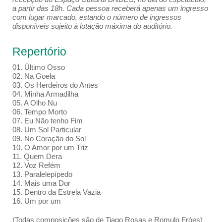
a partir das 18h. Cada pessoa receberá apenas um ingresso
com lugar marcado, estando o número de ingressos
disponíveis sujeito à lotação máxima do auditório.
Repertório
01. Último Osso
02. Na Goela
03. Os Herdeiros do Antes
04. Minha Armadilha
05. A Olho Nu
06. Tempo Morto
07. Eu Não tenho Fim
08. Um Sol Particular
09. No Coração do Sol
10. O Amor por um Triz
11. Quem Dera
12. Voz Refém
13. Paralelepípedo
14. Mais uma Dor
15. Dentro da Estrela Vazia
16. Um por um
(Todas composições são de Tiago Rosas e Romulo Fróes)