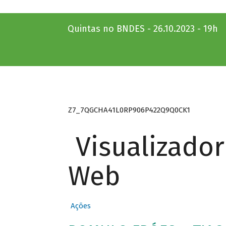
Quintas no BNDES - 26.10.2023 - 19h
Z7_7QGCHA41L0RP906P422Q9Q0CK1
Visualizado
Web
Ações