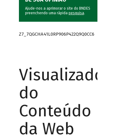
Ajude-nos a aprimorar o site do BNDES
preenchendo uma rápida
pesquisa
.
Z7_7QGCHA41L0RP906P422Q9Q0CC6
Visualizador
do
Conteúdo
da Web