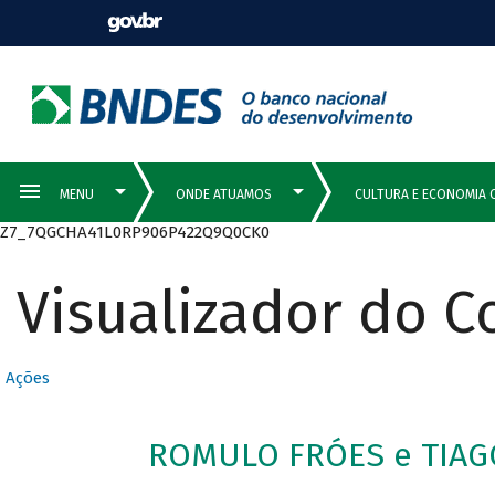
Z7_7QGCHA41L0RP906P422Q9Q0CK0
Visualizador do 
Ações
ROMULO FRÓES e TIAG