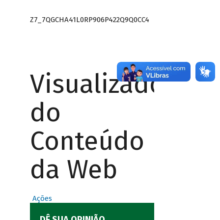
Z7_7QGCHA41L0RP906P422Q9Q0CC4
Visualizador
do
Conteúdo
da Web
Ações
DÊ SUA OPINIÃO