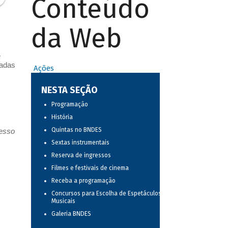
Conteúdo
da Web
e
vadas
Ações
NESTA SEÇÃO
Programação
História
Quintas no BNDES
resso
Sextas instrumentais
Reserva de ingressos
Filmes e festivais de cinema
Receba a programação
Concursos para Escolha de Espetáculos
Musicais
Galeria BNDES