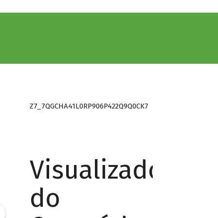
Z7_7QGCHA41L0RP906P422Q9Q0CK7
Visualizador
do