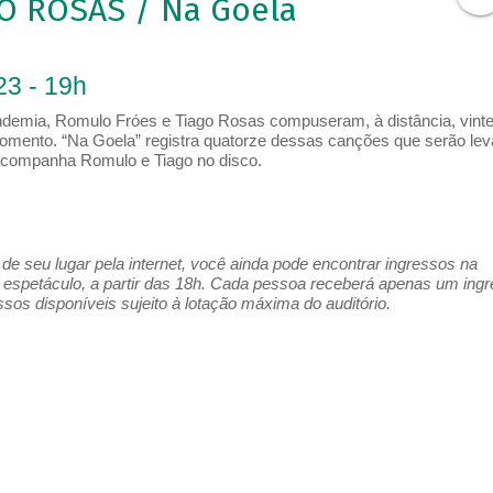
O ROSAS / Na Goela
23 - 19h
ndemia, Romulo Fróes e Tiago Rosas compuseram, à distância, vint
omento. “Na Goela” registra quatorze dessas canções que serão le
acompanha Romulo e Tiago no disco.
e seu lugar pela internet, você ainda pode encontrar ingressos na
espetáculo, a partir das 18h. Cada pessoa receberá apenas um ing
os disponíveis sujeito à lotação máxima do auditório.